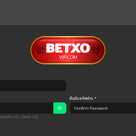
ยืนยันรหัสผ่าน *
กษรเล็ก 1 ตัว, ตัวเลข 1 ตัว