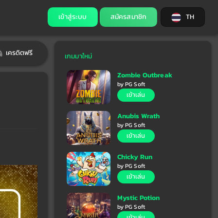
เข้าสู่ระบบ
สมัครสมาชิก
TH
เครดิตฟรี
เกมมาใหม่
Zombie Outbreak
by PG Soft
เข้าเล่น
Anubis Wrath
by PG Soft
เข้าเล่น
Chicky Run
by PG Soft
เข้าเล่น
Mystic Potion
by PG Soft
เข้าเล่น