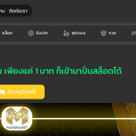
งาน
ติดต่อเรา
สล็อต
ยิงปลา
ฟุตบอล
หวย
เพียงแค่ 1 บาท ก็เข้ามาปั่นสล็อตได้
รับเครดิตฟรี