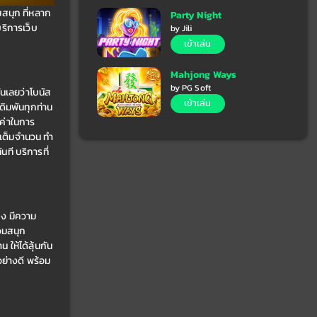
สนุก ที่หลาก
Party Night
บริการเว็บ
by Jili
เข้าเล่น
Mahjong Ways
by PG Soft
เข้าเล่น
ิมพันทุกท่าน 
มค่าในการ
บบเต็มจำนวน ทำ
นที บริการที่
วมสนุก
ให้ได้ลุ้นกัน
อย่างดี พร้อม