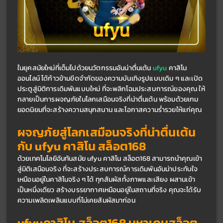
ในยุคสมัยใหม่ที่เต็มไปด้วยนวัตกรรมอันน่าตื่นเต้น 
ufyu
 คาสิโน
ออนไลน์ ได้ก้าวข้ามขีดจำกัดของความบันเทิงรูปแบบเดิม ๆ และเปิด
ประตูสู่มิติการเดิมพันแบบใหม่ ที่จะพลิกโฉมประสบการณ์ของคุณ ให้
กลายเป็นการผจญภัยในโลกเสมือนจริงที่น่าตื่นเต้น พร้อมด้วยเกม
ยอดนิยมที่จะสร้างความสนุกสนาน และโอกาสความร่ำรวยให้แก่คุณ
ผจญภัยสู่โลกเสมือนจริงที่น่าตื่นเต้น
กับ ufyu คาสิโน สล็อต168
ด้วยเทคโนโลยีอันทันสมัย ufyu คาสิโน สล็อต168 สามารถนำคุณเข้า
สู่มิติเสมือนจริง ที่จะสร้างประสบการณ์การเดิมพันอันน่าประทับใจ
เหมือนอยู่ในคาสิโนจริง ๆ ได้ ทุกสัมผัสทั้งภาพและเสียง ผสานเข้า
เป็นหนึ่งเดียว สร้างบรรยากาศเหมือนอยู่ในสถานที่จริง คุณจะได้รับ
ความเพลิดเพลินแบบที่ไม่เคยสัมผัสมาก่อน
ufyuคาสิโน สล็อต168 มหาเกมสล็อต