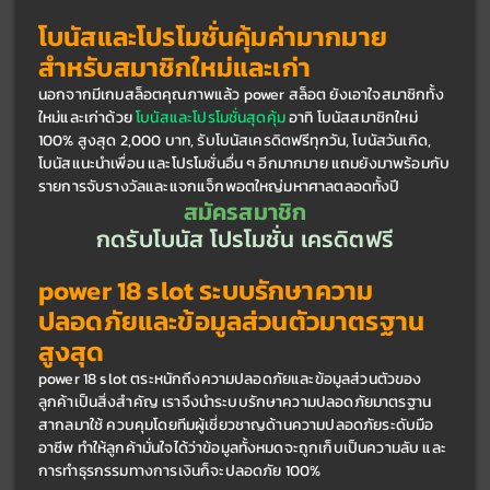
โบนัสและโปรโมชั่นคุ้มค่ามากมาย 
สำหรับสมาชิกใหม่และเก่า
นอกจากมีเกมสล็อตคุณภาพแล้ว power สล็อต ยังเอาใจสมาชิกทั้ง
ใหม่และเก่าด้วย 
โบนัสและโปรโมชั่นสุดคุ้ม
 อาทิ โบนัสสมาชิกใหม่ 
100% สูงสุด 2,000 บาท, รับโบนัสเครดิตฟรีทุกวัน, โบนัสวันเกิด, 
โบนัสแนะนำเพื่อน และโปรโมชั่นอื่น ๆ อีกมากมาย แถมยังมาพร้อมกับ
รายการจับรางวัลและแจกแจ็กพอตใหญ่มหาศาลตลอดทั้งปี
สมัครสมาชิก
กด
รับโบนัส โปรโมชั่น เครดิตฟรี
power 18 slot ระบบรักษาความ
ปลอดภัยและข้อมูลส่วนตัวมาตรฐาน
สูงสุด
power 18 slot ตระหนักถึงความปลอดภัยและข้อมูลส่วนตัวของ
ลูกค้าเป็นสิ่งสำคัญ เราจึงนำระบบรักษาความปลอดภัยมาตรฐาน
สากลมาใช้ ควบคุมโดยทีมผู้เชี่ยวชาญด้านความปลอดภัยระดับมือ
อาชีพ ทำให้ลูกค้ามั่นใจได้ว่าข้อมูลทั้งหมดจะถูกเก็บเป็นความลับ และ
การทำธุรกรรมทางการเงินก็จะปลอดภัย 100%