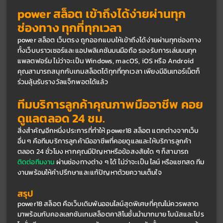
power สล็อต เข้าถึงได้ง่ายผ่านทุก
ช่องทาง ทุกที่ทุกเวลา
power สล็อต เว็บตรง ถูกออกแบบให้เข้าถึงได้ง่ายผ่านทุกช่องทาง 
ทั้งเว็บบราวเซอร์และแอปพลิเคชันบนมือถือ รองรับการเล่นบนทุก
แพลตฟอร์ม ไม่ว่าจะเป็น Windows, macOS, iOS หรือ Android 
คุณสามารถสนุกกับเกมสล็อตได้ทุกที่ทุกเวลา เพียงมีอินเทอร์เน็ตก็
ร่วมลุ้นรับรางวัลแจ็กพอตได้แล้ว
ทีมบริการลูกค้าคุณภาพมืออาชีพ คอย
ดูแลตลอด 24 ชม.
สิ่งสำคัญอีกหนึ่งประการที่ทำให้ power18 สล็อต แตกต่างจากเว็บ
อื่น ๆ คือทีมบริการลูกค้ามืออาชีพที่คอยดูแลและให้บริการลูกค้า
ตลอด 24 ชั่วโมง หากคุณมีปัญหาหรือข้อสงสัยใด ๆ ก็สามารถ 
ติดต่อทีมงาน
 ผ่านช่องทางต่าง ๆ ได้ ไม่ว่าจะเป็น ไลน์ หรือแชทสด ทีม
งานพร้อมให้คำปรึกษาและแก้ปัญหาด้วยความเต็มใจ
สรุป
power18 สล็อต คือเว็บเดิมพันออนไลน์สุดพิเศษที่คุณไม่ควรพลาด 
มาพร้อมกับคอลเลกชันเกมสล็อตคาสิโนชั้นนำมากมาย โบนัสและโปร