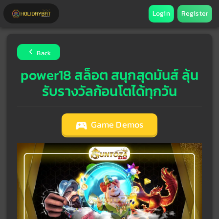
Login
Register
Back
power18 สล็อต สนุกสุดมันส์ ลุ้น
รับรางวัลก้อนโตได้ทุกวัน
Game Demos