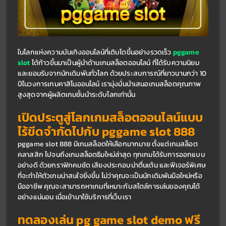
ในโลกแห่งความบันเทิงออนไลน์ที่เติบโตขึ้นอย่างรวดเร็ว 
pggame 
slot
 ได้ก้าวขึ้นมาเป็นผู้นำด้านเกมสล็อตออนไลน์ ที่ได้รับความนิยม
และยอมรับจากนักเดิมพันทั่วโลก ด้วยประสบการณ์ที่ยาวนานกว่า 10 
ปีในวงการเกมคาสิโนออนไลน์ เรามุ่งมั่นนำเสนอเกมสล็อตคุณภาพ
สูงสุดจากผู้ผลิตเกมชั้นนำระดับโลกเท่านั้น
เปิดประตูสู่โลกเกมสล็อตออนไลน์แบบ
ไร้ขีดจำกัดไปกับ pggame slot 888
pggame slot 888 มีเกมสล็อตให้เลือกมากมาย ตั้งแต่เกมสล็อต
คลาสสิก ไปจนถึงเกมสล็อตธีมใหม่ล่าสุด ทุกเกมได้รับการออกแบบ
อย่างดี ด้วยกราฟิกคมชัด เสียงประกอบน่าตื่นเต้น และฟีเจอร์พิเศษ
ที่จะทำให้ตัวเกมน่าสนใจยิ่งขึ้น ไม่ว่าคุณจะเป็นนักเดิมพันมือใหม่หรือ
มืออาชีพ คุณจะสามารถหาเกมที่เหมาะกับสไตล์การเล่นของคุณได้
อย่างแน่นอน เมื่อเข้ามาใช้บริการที่เว็บเรา
ทดลองเล่น pg game slot demo
ฟรี