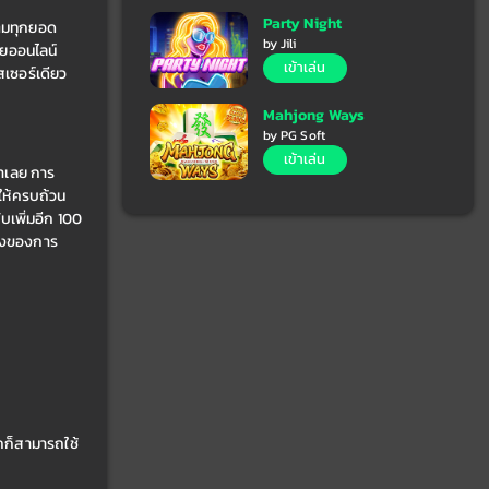
Party Night
ต็มทุกยอด 
by Jili
ยออนไลน์ 
เข้าเล่น
สเซอร์เดียว
Mahjong Ways
by PG Soft
เข้าเล่น
าเลย การ
ให้ครบถ้วน 
เพิ่มอีก 100 
รั้งของการ
กก็สามารถใช้