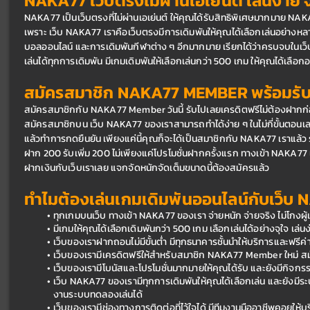
NAKA77 เว็บตรงไม่ผ่านเอเย่นต์ เล่นง่าย 
NAKA77
เป็นเว็บตรงที่ไม่ผ่านเอเย่นต์ ให้คุณได้รับสิทธิพิเศษมากมาย NAK
เพราะ เว็บ NAKA77 เราคือเว็บตรงมีการเดิมพันให้คุณได้เลือกเล่นอย่างหลา
บอลออนไลน์ และการเดิมพันกีฬาต่าง ๆ อีกมากมาย เรียกได้ว่าครบจบในเว็บเ
เล่นได้ทุกการเดิมพัน มีเกมเดิมพันให้เลือกเล่นกว่า 500 เกม ให้คุณได้เลือ
สมัครสมาชิก NAKA77 MEMBER
พร้อมรับ
สมัครสมาชิกกับ NAKA77 Member วันนี้ รับไปเลยเครดิตฟรีไม่ต้องฝากก่อ
สมัครสมาชิกบน เว็บ NAKA77 ของเราสามารถทำได้ง่าย ๆ ในไม่กี่ขั้นตอนเลย
แล้วทำการกดยืนยัน เพียงแค่นี้คุณก็จะได้เป็นสมาชิกกับ NAKA77 เราแล้ว ร
ฝาก 200 รับเพิ่ม 200 ไม่เพียงแค่โปรโมชั่นฝากครั้งแรก ทางเข้า NAKA77 เ
ฝากเงินกับเว็บเราเลย แจกจัดหนักจัดเต็มขนาดนี้ต้องสมัครแล้ว
ทำไมต้องเล่นเกมเดิมพันออนไลน์กับเว็บ 
ทุกเกมบนเว็บ ทางเข้า NAKA77 ของเรา จ่ายหนัก จ่ายจริง ไม่โกงผู้เ
มีเกมให้คุณได้เลือกเดิมพันกว่า 500 เกม เลือกเล่นได้อย่างจุใจ เล่
เว็บของเราฝากถอนไม่มีขั้นต่ำ มีทุกธนาคารชั้นนำให้บริการและฟรีค
เว็บของเรามีเครดิตฟรีให้สำหรับสมาชิก NAKA77 Member ใหม่ สมัค
เว็บของเรามีโบนัสและโปรโมชั่นมากมายให้คุณได้รับ และยังมีกิจกร
เว็บ NAKA77 ของเรามีทุกการเดิมพันให้คุณได้เลือกเล่น และยังมี
งานระบบทดลองเล่นได้
เว็บของเรามีช่องทางการติดต่อที่ไว้ใจได้ มีทีมงานมืออาชีพคอยให้บ