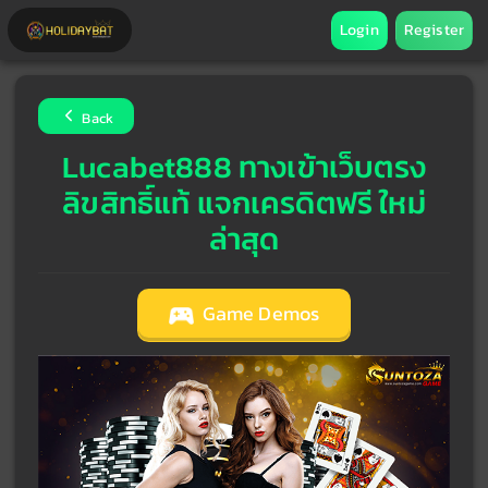
Login
Register
Back
Lucabet888 ทางเข้าเว็บตรง
ลิขสิทธิ์แท้ แจกเครดิตฟรี ใหม่
ล่าสุด
Game Demos