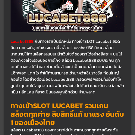
Lucabet888
 กับทางเราเป็นอีกหนึ่ง ทางเข้าSLOT Lucabet ยอด
นิยม มาแรงที่สุดในช่วงเวลานี้ สล็อต Lucabet168 มีเกมสล็อต
มากมายให้ท่านเลือกเล่นบนหน้าเว็บไซต์ของเราได้อย่างอิสระ แบบไม่
ต้องกังวลใจเรื่องของการโกง สล็อต Lucabet888 รับประกัน ทุก
เกมที่ทางเราได้นำเอาเข้ามานั้น ล้วนแต่เป็นเกมสล็อต แตกง่าย โบนัส
แจ็กพอต แตกไว ทำให้ท่านสามารถเข้ามาคว้าเงินรางวัล ก้อนใหญ่ 
ก้อนโต ได้อย่างต่อเนื่อง Lucabet888 เครดิตฟรี พร้อมทั้งยังทำให้
ลูกค้าทุกคนได้สนุกสนาน เพลิดเพลินใจ ไปกับตัวเลข เงินรางวัล หลัก
หมื่น หลักแสน ที่อาจเป็นของคุณอีกด้วย ห้ามพลาด
ทางเข้าSLOT LUCABET รวมเกม
สล็อตทุกค่าย ลิขสิทธิ์แท้ มาแรง อันดับ 
1 ของเมืองไทย
สล็อต Lucabet168 ของทางเราได้นำเอาเกมจากทุกค่ายดังระดับ