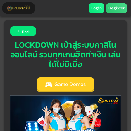
Login
Register
Back
LOCKDOWN เข้าสู่ระบบคาสิโน
ออนไลน์ รวมทุกเกมฮิตทำเงิน เล่น
ได้ไม่มีเบื่อ
Game Demos