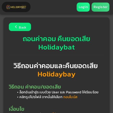
Login
Register
Back
ถอนค่าคอม คืนยอดเสีย
Holidaybat
วิธีถอนค่าคอมและคืนยอดเสีย 
Holidaybay
วิธีถอน ค่าคอม/ยอดเสีย
ล็อกอินเข้าสู่ระบบด้วย User และ Password ให้เรียบร้อย
คลิกรูปโปรไฟล์ จากนั้นให้เลือก 
ถอนโบนัส
เงื่อนไข