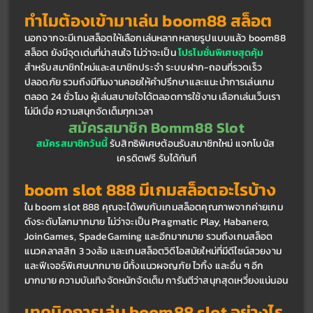
ทำไมต้องเข้ามาเล่น boom88 สล็อต
นอกจากจะมีเกมสล็อตให้เลือกเล่นหลากหลายรูปแบบแล้ว boom88 
สล็อต ยังมีจุดเด่นที่น่าสนใจ ไม่ว่าจะเป็น 
โปรโมชั่นพิเศษสุดคุ้ม
สำหรับสมาชิกใหม่และสมาชิกประจำ ระบบฝาก-ถอนที่รวดเร็ว
ปลอดภัย รวมถึงมีทีมงานคอยให้คำปรึกษาและแนะนำการเล่นเกม
ตลอด 24 ชั่วโมง ผู้เล่นสบายใจได้ตลอดการใช้งาน เลือกเล่นเว็บเรา
ไม่มีเบื่อ ความสนุกจัดเต็มทุกเวลา
สมัครสมาชิก Bomm88 Slot
สมัครสมาชิกวันนี้
 รับสิทธิพิเศษต้อนรับสมาชิกใหม่ แจกโบนัส 
เครดิตฟรี รับได้ทันที
boom slot 888 มีเกมสล็อตอะไรบ้าง
ใน boom slot 888 คุณจะได้พบกับเกมสล็อตคุณภาพจากค่ายเกม
ดังระดับโลกมากมาย ไม่ว่าจะเป็น Pragmatic Play, Habanero, 
JoinGames, SpadeGaming และอีกมากมาย รวมถึงเกมสล็อต
แนวคลาสสิก 3 วงล้อ และเกมสล็อตวิดีโอสมัยใหม่ที่มีดีไซน์สวยงาม 
และฟีเจอร์พิเศษมากมาย มีทั้งแนวผจญภัย ไวกิ้ง และอื่น ๆ อีก
มากมาย ความบันเทิงจัดหนักจัดเต็ม การันตีว่าสนุกสุดเหวี่ยงแน่นอน
เทคนิคการเล่น boom88 slot อย่างไร