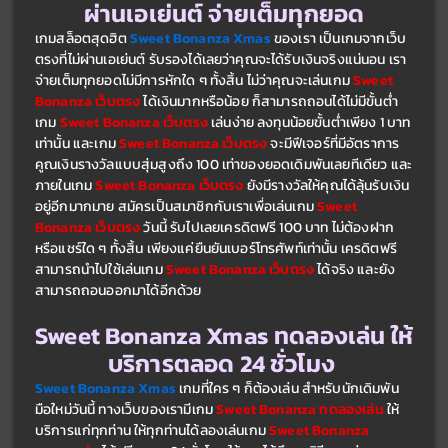
ผ่านเอเย่นต์ จ่ายเต็มทุกยอด
เกมสล็อตสุดฮิต
Sweet Bonanza Xmas
ของเรา เป็นเกมจากเว็บ
ตรงที่ไม่ผ่านเอเย่นต์ รับรองได้เลยว่าคุณจะได้รับเงินจริงแน่นอน เรา
จ่ายเต็มทุกยอดไม่มีการหักใด ๆ ทั้งสิ้น ไม่ว่าคุณจะเล่นเกม
Sweet 
Bonanza เว็บตรง
ได้เงินมากหรือน้อย ก็สามารถถอนได้ไม่มีขั้นต่ำ 
เกม
Sweet Bonanza เว็บตรง
เล่นง่าย ลงทุนน้อยขั้นต่ำเพียง 1 บาท
เท่านั้น และเกม
Sweet Bonanza เว็บตรง
จะมีฟีเจอร์ที่มีอัตราการ
คูณเงินรางวัลแบบสุ่มสูงถึง 100 เท่าของยอดเดิมพันเลยทีเดียว และ
ภายในเกม
Sweet Bonanza เว็บตรง
ยังมีรางวัลให้คุณได้ลุ้นรับเงิน
อยู่อีกมากมาย สมัครเป็นสมาชิกกับเราเพื่อเล่นเกม
Sweet 
Bonanza เว็บตรง
วันนี้ รับไปเลยเครดิตฟรี 100 บาท ไม่ต้องฝาก
หรือแชร์ใด ๆ ทั้งสิ้น เพียงแค่ยืนยันเบอร์โทรศัพท์เท่านั้น เครดิตฟรี
สามารถนำไปใช้เล่นเกม
Sweet Bonanza เว็บตรง
ได้จริง และยัง
สามารถถอนออกมาได้อีกด้วย
Sweet Bonanza Xmas ทดลองเล่น ให้
บริการตลอด 24 ชั่วโมง
Sweet Bonanza Xmas
เกมที่ใคร ๆ ก็ต้องเล่น สำหรับนักเดิมพัน
มือใหม่วันนี้ ทางเว็บของเรามีเกม
Sweet Bonanza ทดลองเล่น
ให้
บริการแก่ทุกท่าน ให้ทุกท่านได้ลองเล่นเกม
Sweet Bonanza 