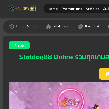
Home
Promotions
Articles
Gu
Latest Games
All Games
Baccarat
Back
Slotdog88 Online รวมทุกเกมสล็