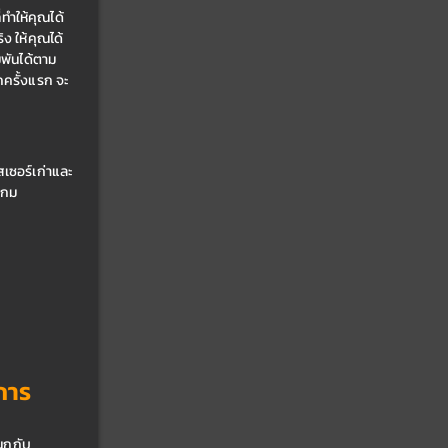
่ทำให้คุณได้
ง ให้คุณได้
มพันได้ตาม
กครั้งแรก จะ
สเซอร์เก่าและ
มีเกมสล็อตที่ได้รับความนิยมมากมาย ดังนั้น เราจึงได้ทำการรวบรวมข้อมูลของเกม ที่ได้รับการเข้าใช้งานจากนักเดิมพันสูงที่สุด เป็นเกม 
การ
เว็บดังทำเงิน ที่มีผู้เข้าใช้บริการมากมาย เล่นง่ายได้เงินเร็ว ใช้เงินในการเล่นน้อย ไม่ว่าจะอยู่ที่ไหนก็เล่นได้ เพียงแค่มีโทรศัพท์มือถือ ก็สามารถเข้าสนุกกับ 