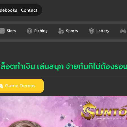
idebooks
Contact
Slots
Fishing
Sports
Lottery
อตทำเงิน เล่นสนุก จ่ายทันทีไม่ต้องรอ
Game Demos