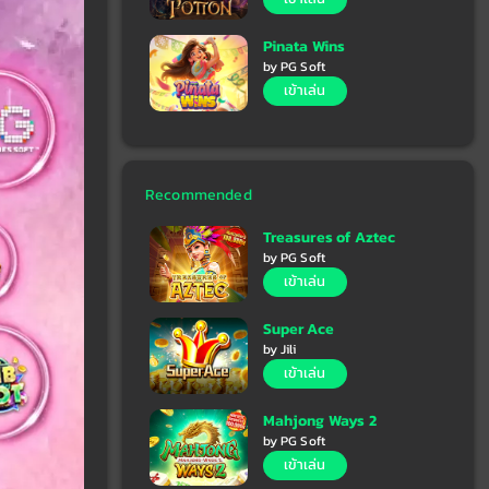
Pinata Wins
by PG Soft
เข้าเล่น
Recommended
Treasures of Aztec
by PG Soft
เข้าเล่น
Super Ace
by Jili
เข้าเล่น
Mahjong Ways 2
by PG Soft
เข้าเล่น