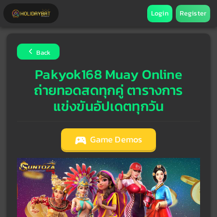
Login
Register
Back
Pakyok168 Muay Online
ถ่ายทอดสดทุกคู่ ตารางการ
แข่งขันอัปเดตทุกวัน
Game Demos