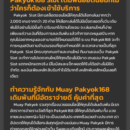
ว่าใครก็ต้องเข้าใช้บริการ
	Pakyok  Slot 
มีเกมสล็อตออนไลน์ให้คุณได้เลือกเล่นมากกว่า 
2,000 เกมจากกว่า 20 ค่าย ให้เลือกเล่นได้ไม่มีเบื่อตลอดทั้งวัน เดิม
พันได้อย่างไม่มีขั้นต่ำ ปรับเบทได้ตามใจชอบ จะเล่นเกมไหนก็ง่าย
เพียงแค่วางเงินที่ต้องการลงเดิมพัน แล้วทำการกดหมุนสปิน หาก
คุณไม่อยากหมุนเองสามารถใช้โหมดออโต้ได้ ระบบ 
Pakyok168 
จะทำ
การหมุนสปินตามจำนวนรอบที่คุณกำหนดให้ สะดวกสบายเป็นที่สุด 
Pakyok  Slot 
มีครบทุกเกมเก่าและเกมใหม่ ทีมงานของเว็บ 
Pakyok  
Slot
 จะทำการอัปเดตเกมใหม่ให้ทุกเดือนไม่มีขาด เกมของ 
Pakyok  
Slot
 แตกหนักแตกจริง มีโบนัสและแจ็กพอตให้รับได้อย่างไม่มีขีด
จำกัด ลงเงินเพียงหลักสิบรับกำไรได้มากถึงหลักพันหลักหมื่นเลยที
เดียว
ทำความรู้จักกับ 
Muay Pakyok168
เดิมพันที่มีอัตราจ่ายดี คุ้มค่าที่สุด
	Muay Pakyok 
รวมทุกเรื่องมวยออนไลน์ให้คุณได้เล่นเดิมพัน มีเรท
อัตราการจ่ายรางวัลดีที่สุด 
Pakyok168 
มีให้คุณได้เดิมพัน ทั้ง มวย
ชายและมวยหญิง ไม่ว่าจะเป็นมวยในประเทศหรือมวยต่างประเทศ เรา
อัปเดตให้คุณได้เลือกเล่นทุกคู่อย่างแน่นอน 
Muay Pakyok 
มีการ
ถ่ายทอดสดให้ดูผ่านหน้าเว็บ รู้ผลแบบเรียลไทม์ ประกาศผลแพ้ชนะให้