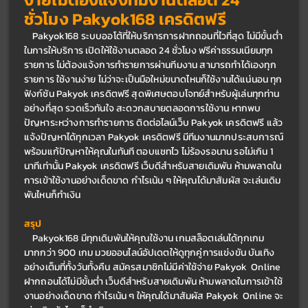
ชั่วโมง 
Pakyok168 เครดิตฟรี
	Pakyok168 
ระบบออโต้ที่ให้บริการการฝากถอนที่ไวที่สุด ไม่มีขั้นต่ำ
ในการให้บริการ เปิดให้ใช้งานตลอด 24 ชั่วโมง ฟรีค่าธรรมเนียมทุก
รายการ ไม่ต้องแจ้งการทำรายการผ่านทีมงาน สามารถทำได้เองทุก
รายการ ใช้งานง่าย ไม่ว่าจะเป็นมือใหม่ขนาดไหนก็ใช้งานได้แน่นอน ทุก
ฟังก์ชัน 
Pakyok เครดิตฟรี 
สุดพิเศษตอบโจทย์สำหรับผู้เล่นทุกท่าน
อย่างที่สุด รวดเร็วทันใจ สะดวกสบายตลอดการใช้งาน หากพบ
ปัญหาระหว่างการทำรายการ ติดต่อไลน์เว็บ 
Pakyok เครดิตฟรี
 แล้ว
แจ้งปัญหาได้ทุกเวลา 
Pakyok เครดิตฟรี 
มีทีมงานมากประสบการณ์
พร้อมแก้ปัญหาให้คุณในทันที ตอบแชทไว ไม่ร้องรอนาน รอไม่เกิน 1 
นาทีเท่านั้น 
Pakyok เครดิตฟรี 
เว็บดีสำหรับสายเดิมพัน ห้ามพลาดใน
การเข้าใช้งานอย่างเด็ดขาด กำไรเน้น ๆ ให้คุณได้มาสัมผัส จะเล่นเดิม
พันไหนก็ทำเงิน 
สรุป
	Pakyok168 
มีทุกเดิมพันให้คุณใช้งาน เกมสล็อตเล่นได้ทุกเกม
มากกว่า 900 เกม มวยออนไลน์อัปเดตให้ดูทุกคู่การแข่งขัน บันเทิง
อย่างเต็มที่ทั้งวันทั้งคืน สมัครสมาชิกไม่มีค่าใช้จ่าย 
Pakyok  Online 
ฝากถอนได้ไม่มีขั้นต่ำ เว็บดีสำหรับสายเดิมพัน ห้ามพลาดในการเข้าใช้
งานอย่างเด็ดขาด กำไรเน้น ๆ ให้คุณได้มาสัมผัส 
Pakyok  Online 
จะ