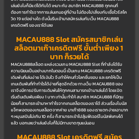
เล่นยังไงก็มีแต่ได้กับได้ เหมาะกับ 
สมาชิก MACAU888 
ทุกคนที่
ต้องการกำไรจากการเล่นเกมอยู่ที่บ้าน ไม่ต้องไปเสี่ยงกับเชื้อไวรัสโค
วิด 19 แต่อย่างใด ดังนั้นรีบเข้ามาสมัครเล่นกับเว็บ 
MACAU888 
เครดิตฟรี ของเราได้เลย
MACAU888 
Slot 
สมัคร
สมาชิกเล่น
สล็อตมาเก๊าเครดิตฟรี ขั้นตํ่าเพียง 1 
บาท ก็รวยได้
MACAU888สล็อต แหล่งรวมเกม MACAU888 Slot ที่กำลังได้รับ
ความนิยมเป็นอย่างมากในตอนนี้ เป็นเกม MACAU888 เครดิตฟรี 
เดิมพันที่เล่นง่าย ได้เงินไว จึงทำให้คน
ทั่วโลกชื่นชอบ และยกให้เป็น
เกมเดิมพันที่ทำกำไรได้ง่ายที่สุดอีกด้วย ทางเว็บ MACAU888 ของ
เราจึงมีการปรับการเดิมพันให้ทุกคนสามารถเข้ามาเล่นได้ โดยเปิด
เริ่มต้นเดิมพันเพียง 1 บาท เท่านั้น ทำให้ 
สมาชิก MACAU888 
ที่มีทุน
น้อยก็สามารถเข้ามาหากำไรจากเกมสล็อตของเราได้ ส่วนเรื่องโบนัส
แจ็กพอตของเกมสล็อตจากค่าย 
มาเก๊า888 ของเราแตกง่ายเอามาก 
ๆ หมุนสปินไม่เกิน 10 ครั้ง ก็สามารถเข้าไปลุ้นฟีเจอร์โบนัสพิเศษได้
แล้ว บอกเลยว่าเล่นยังไงก็ไม่มีทางขาดทุนแน่นอน
MACAU888 
Slot เครดิตฟรี 
สมัคร