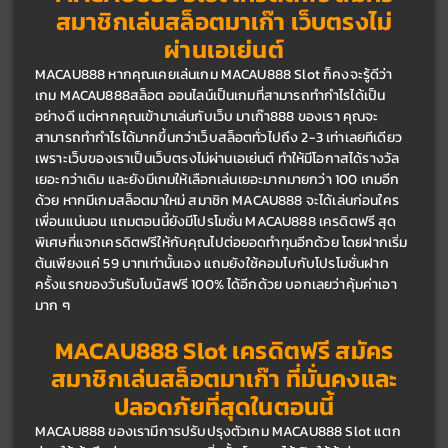
สมาชิกเล่นสล็อตมาเก๊า เว็บตรง
ไม่
ผ่านเอเย่นต์
MACAU888 หากคุณเคยเล่นเกม 
MACAU888 Slot 
ก็คงจะรู้ดีว่า 
เกม 
MACAU888สล็อต 
ออนไลน์เป็นเกมที่สามารถทำกำไรได้เป็น
อย่างดี แต่หากคุณเข้ามาเล่นกับเว็บ 
มาเก๊า888 
ของเรา คุณจะ
สามารถทำกำไรได้มากขึ้นกว่าเว็บสล็อตทั่วไปถึง 2-3 เท่าเลยทีเดียว 
เพราะเว็บของเราเป็น
เว็บตรง
ไม่ผ่านเอเย่นต์
 ทำให้มีโอกาสได้รางวัล
เยอะกว่าเดิม และยังมีเกมให้เลือกเล่นเยอะมากมายกว่า 100 เกมอีก
ด้วย หากมีเกมสล็อตมาใหม่ สมาชิก MACAU888 จะได้เล่นก่อนใคร
เพื่อนแน่นอน แถมตอนนี้ยังมีโปรโมชั่น MACAU888 เครดิตฟรี สุด
พิเศษที่แจกเครดิตฟรีให้กับคุณไปต่อยอดทำทุนอีกด้วย โดย
ฝากเริ่ม
ต้นเพียงแค่ 59 บาทเท่านั้นเอง แถมยังใช้คอมโบกับโปรโมชั่นฝาก
ครั้งแรกของวันรับโบนัสฟรี 100% ได้อีกด้วย บอกเลยว่าคุ้มค่าเอา
มาก ๆ 
MACAU888 
Slot เครดิตฟรี 
สมัคร
สมาชิกเล่นสล็อตมาเก๊า ที่มั่นคงและ
ปลอดภัยที่สุดในตอนนี้
MACAU888 ของเรามีการปรับปรุงตัวเกม 
MACAU888 Slot 
แตก