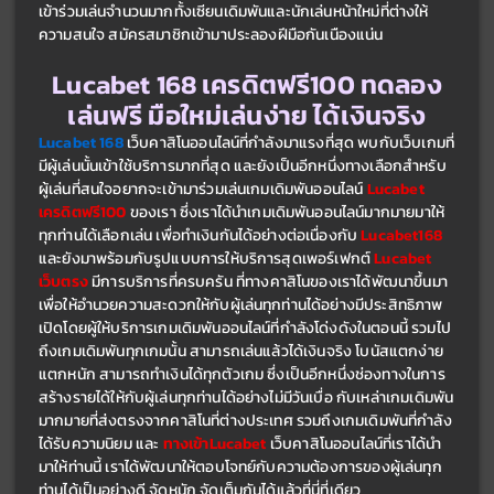
เข้าร่วมเล่นจำนวนมากทั้งเซียนเดิมพันและนักเล่นหน้าใหม่ที่ต่างให้
ความสนใจ สมัครสมาชิกเข้ามาประลองฝีมือกันเนืองแน่น
Lucabet 168 เครดิตฟรี100 ทดลอง
เล่นฟรี มือใหม่เล่นง่าย ได้เงินจริง
Lucabet 168
เว็บคาสิโนออนไลน์ที่กำลังมาแรงที่สุด
 พบกับเว็บเกมที่
มีผู้เล่นนั้นเข้าใช้บริการมากที่สุด และยังเป็นอีกหนึ่งทางเลือกสำหรับ
ผู้เล่นที่สนใจอยากจะเข้ามาร่วมเล่นเกมเดิมพันออนไลน์
Lucabet 
เครดิตฟรี100
ของเรา ซึ่งเราได้นำเกมเดิมพันออนไลน์มากมายมาให้
ทุกท่านได้เลือกเล่น เพื่อทำเงินกันได้อย่างต่อเนื่องกับ
Lucabet168
และยังมาพร้อมกับรูปแบบการให้บริการสุดเพอร์เฟกต์
Lucabet 
เว็บตรง
มีการบริการที่ครบครัน ที่ทางคาสิโนของเราได้พัฒนาขึ้นมา
เพื่อให้อำนวยความสะดวกให้กับผู้เล่นทุกท่านได้อย่างมีประสิทธิภาพ 
เปิดโดยผู้ให้บริการเกมเดิมพันออนไลน์ที่กำลังโด่งดังในตอนนี้ รวมไป
ถึงเกมเดิมพันทุกเกมนั้น สามารถเล่นแล้วได้เงินจริง โบนัสแตกง่าย 
แตกหนัก สามารถทำเงินได้ทุกตัวเกม ซึ่งเป็นอีกหนึ่งช่องทางในการ
สร้างรายได้ให้กับผู้เล่นทุกท่านได้อย่างไม่มีวันเบื่อ กับเหล่าเกมเดิมพัน
มากมายที่ส่งตรงจากคาสิโนที่ต่างประเทศ รวมถึงเกมเดิมพันที่กำลัง
ได้รับความนิยม และ
ทางเข้าLucabet
เว็บคาสิโนออนไลน์ที่เราได้นำ
มาให้ท่านนี้ เราได้พัฒนาให้ตอบโจทย์กับความต้องการของผู้เล่นทุก
ท่านได้เป็นอย่างดี จัดหนัก จัดเต็มกันได้แล้วที่นี่ที่เดียว