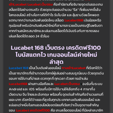
เข้าLucabet
Lucabet เว็บตรง
คือคำนิยามที่อธิบายจุดเด่นของเกม
สล็อตได้อย่างตรงตัว ด้วยจุดเด่นของจำนวน “รีล” ที่เพิ่มมากขึ้นใน
โลกออนไลน์ สร้างโอกาสได้กำไร รับโบนัส และลุ้นรางวัลแจ็คพอต
แตกมากกว่าเกมเดิมพันชนิดไหน สล็อต
Lucabet168
เงินน้อยหรือ
ทุนน้อยสำหรับนักเดิมพันหน้าใหม่ก็สามารถรวยเป็นเศรษฐีในพริบตา 
หากท่านสมัครสมาชิกและเล่นเกมสล็อตได้เงินจริงกับการทดลอง
เล่นสล็อตได้ตลอด 24 ชั่วโมง
Lucabet 168 เว็บตรง เครดิตฟรี100 
โบนัสแตกไว เกมออนไลน์ค่ายใหม่
ล่าสุด
Lucabet 168
เป็นเว็บเดิมพันออนไลน์
ทางเข้าLucabet
ที่เรียกได้ว่า
เป็นอาณาจักรที่เข้ามาตอบโจทย์ผู้เล่นอย่างสมบรูณ์แบบ ด้วยจุดเด่น
ของการใช้งานที่ง่ายสะดวกทุกที่ ทุกเวลา ด้วยการเข้าเล่น
Lucabet168
ผ่านทางมือถือและ
Lucabet เว็บตรง
 ร
องรับทั้งระบบ 
Android และ iOS พร้อมทั้งมีการใช้งานให้เลือกถึง 4 ภาษาทั้ง 
เวียดนาม จีน ไทยและอังกฤษ พร้อมทั้งจุดเด่นสำคัญคือจำนวนเกมที่
เยอะมาก เรียกได้ว่าเยอะที่สุดในทุกประเภทเกมเดิมพันออนไลน์ และ
แน่นอนว่าหนึ่งในเกมออนไลน์ยอดนิยมที่เรียกว่าเป็นจุดขายสำคัญ
ของ
Lucabet เครดิตฟรี100
คือ เกมสล็อตออนไลน์ ที่มีเหล่าสมาชิก