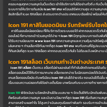
ครอบคลุมทุกความสนุกในเว็บเดียว เข้าใช้บริการกันได้อย่างทั่วถึง กับเว็บไ
ระบบการให้บริการทันสมัย 
Icon 191 เกม 
พร้อมเสิร์ฟความสุข ความสนุกสนา
ลิขสิทธิ์แท้ 
Icon 191สล็อต 
ส่งตรงจากต่างประเทศแบบเรียลไทม์ พร้อมให้บริก
Icon 191
 คาสิโนยอดนิยม รับทรัพย์รับโชคใ
คาสิโนออนไลน์ยอดนิยม ที่ให้บริการด้วยระบบออโต้ ฝากถอนรวดเร็วทันใจ ไ
ออนไลน์ ที่สามารถเข้าร่วมสนุกได้ง่าย ๆ 
Icon 191 
มีทุกรูปแบบการเดิมพันที่
ได้รับความนิยมมาก 
www icon 191 
ยกความสนุกและความคุ้มมาเสิร์ฟผู้เล่นท
เล่นหลาย ๆ ท่านเลือกใช้กันมากที่สุด 
Icon 191 เกม 
พบกับเกมที่มีรูปแบบมาก
ที่ทันสมัยที่สุด 
Icon 191สล็อต 
ฝากถอนรวดเร็วทันใจ ไม่ต้องแจ้งพนักงาน เงินก
Icon 191สล็อต เว็บเกมทำเงินต่างประเทศ รว
   Icon 191 สล็อต 
เว็บตรง สล็อตไม่ผ่านเอเย่นต์ ที่กำลังฮิตติดเทรนด์อันดับ 
สล็อตออนไลน์ไว้ให้บริการมากมาย สล็อตแตกง่าย โบนัสออกบ่อยได้เงินจริง
เกมสล็อตออนไลน์ระดับพรีเมียม 
Icon 191 
เล่นได้จ่ายจริง ถอนเงินได้ไม่อั้
เรื่องของความปลอดภัยได้อย่างเต็มร้อย มาพร้อมกับระบบการทำรายการต่า
Icon 191 
พิชิตเงินรางวัลหลักล้านได้แบบสบาย ๆ จัดเต็มให้กับนักเดิมพันแบบ
ที่พร้อมส่งต่อความสนุก และเงินรางวัลมากที่สุด 
Icon 191 
เริ่มต้นความสนุ
สามารถสร้างผลกำไร ได้สูงกว่าเงินลงทุนร้อยเท่าพันเท่า รองรับการเข้าเ