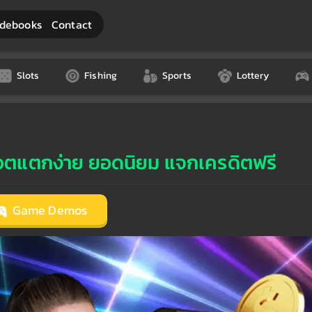
idebooks
Contact
Slots
Fishing
Sports
Lottery
็อตแตกง่าย ยอดนิยม แจกเครดิตฟรี
Game Demos