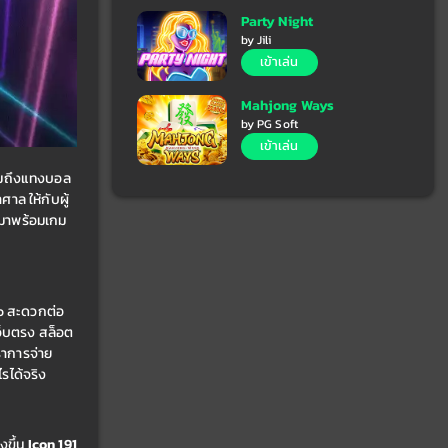
Party Night
by Jili
เข้าเล่น
Mahjong Ways
by PG Soft
เข้าเล่น
รวมถึงแทงบอล
าล ให้กับผู้
มาพร้อมเกม
to สะดวกต่อ
ว็บตรง สล็อต
ตราการจ่าย
รได้จริง
ขึ้น 
Icon 191 