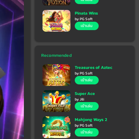
Pinata Wins
by PG Soft
เข้าเล่น
Recommended
Treasures of Aztec
by PG Soft
เข้าเล่น
Super Ace
by Jili
เข้าเล่น
Mahjong Ways 2
by PG Soft
เข้าเล่น