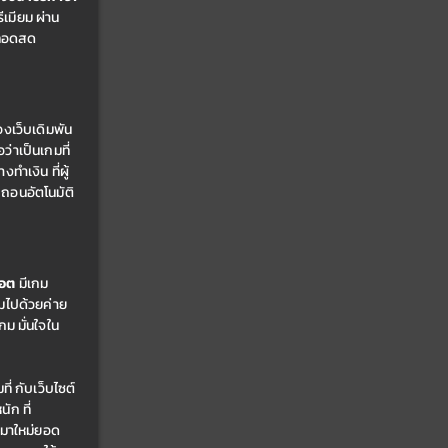
ีเมียม ผ่าน
ยทอดสด
องเว็บเดิมพัน
ว่าเป็นเกมที่
ทำเงิน ที่ผู้
ถอนอัตโนมัติ
็อต 
มีเกม
มไปด้วยค่าย
กม มั่นใจใน
ี่ กับเว็บไซต์
ก ที่
มาใหม่ยอด