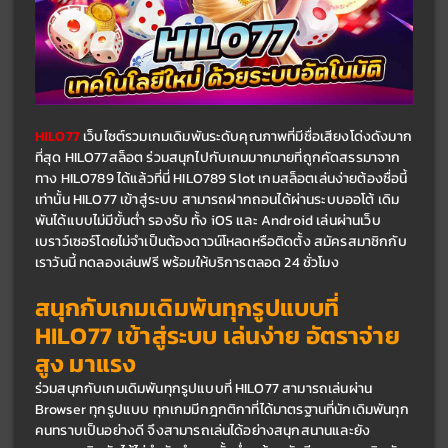
HILO77
 เว็บไซต์รวมเกมเดิมพันระดับคุณภาพที่มีชื่อเสียงโด่งดังมาก
ที่สุด HILO77สล็อต ร่วมสนุกไปกับเกมมากมายที่ถูกคัดสรรมาจาก
ทาง HILO789 ได้แล้วที่นี่ HILO789 Slot เกมสล็อตเล่นง่ายต้องชื่อนี้
เท่านั้น HILO77 เข้าสู่ระบบ สามารถฝากถอนได้ผ่านระบบออโต้ เดิม
พันได้แบบไม่มีขั้นต่ำ รองรับ ทั้ง iOS และ Android เล่นผ่านเว็บ
เบราว์เซอร์โดยไม่จำเป็นต้องดาวน์โหลดหรือติดตั้ง สมัครสมาชิกกับ
เราวันนี้ ทดลองเล่นฟรี พร้อมให้บริการตลอด 24 ชั่วโมง
สนุกกับเกมเดิมพันทุกรูปแบบที่ 
HILO77 เข้าสู่ระบบ เล่นง่าย อัตราจ่าย
สูง มาแรง
ร่วมสนุกกับเกมเดิมพันทุกรูปแบบที่ HILO77 สามารถเล่นผ่าน 
Browser ทุกรูปแบบ ทุกเกมมีกฎกติกาที่ได้มาตรฐานที่นักเดิมพันทุก
คนทราบเป็นอย่างดี จึงสามารถเล่นได้อย่างสนุกสนานและยัง