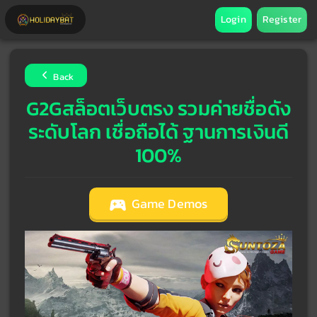
Login
Register
Back
G2Gสล็อตเว็บตรง รวมค่ายชื่อดัง
ระดับโลก เชื่อถือได้ ฐานการเงินดี
100%
Game Demos