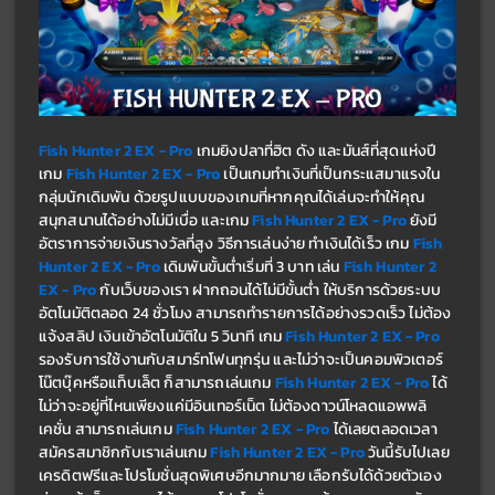
Fish Hunter 2 EX - Pro
เกมยิงปลาที่ฮิต ดัง และมันส์ที่สุดแห่งปี 
เกม 
Fish Hunter 2 EX - Pro
เป็นเกมทำเงินที่เป็นกระแสมาแรงใน
กลุ่มนักเดิมพัน ด้วยรูปแบบของเกมที่หากคุณได้เล่นจะทำให้คุณ
สนุกสนานได้อย่างไม่มีเบื่อ และเกม 
Fish Hunter 2 EX - Pro
ยังมี
อัตราการจ่ายเงินรางวัลที่สูง วิธีการเล่นง่าย ทำเงินได้เร็ว เกม 
Fish 
Hunter 2 EX - Pro
เดิมพันขั้นต่ำเริ่มที่ 3 บาท เล่น 
Fish Hunter 2 
EX - Pro
กับเว็บของเรา ฝากถอนได้ไม่มีขั้นต่ำ ให้บริการด้วยระบบ
อัตโนมัติตลอด 24 ชั่วโมง สามารถทำรายการได้อย่างรวดเร็ว ไม่ต้อง
แจ้งสลิป เงินเข้าอัตโนมัติใน 5 วินาที เกม 
Fish Hunter 2 EX - Pro
รองรับการใช้งานกับสมาร์ทโฟนทุกรุ่น และไม่ว่าจะเป็นคอมพิวเตอร์ 
โน๊ตบุ๊คหรือแท็บเล็ต ก็สามารถเล่นเกม 
Fish Hunter 2 EX - Pro
ได้ 
ไม่ว่าจะอยู่ที่ไหนเพียงแค่มีอินเทอร์เน็ต ไม่ต้องดาวน์โหลดแอพพลิ
เคชั่น สามารถเล่นเกม 
Fish Hunter 2 EX - Pro
 ได้เลยตลอดเวลา 
สมัครสมาชิกกับเราเล่นเกม 
Fish Hunter 2 EX - Pro
 วันนี้รับไปเลย
เครดิตฟรีและโปรโมชั่นสุดพิเศษอีกมากมาย เลือกรับได้ด้วยตัวเอง