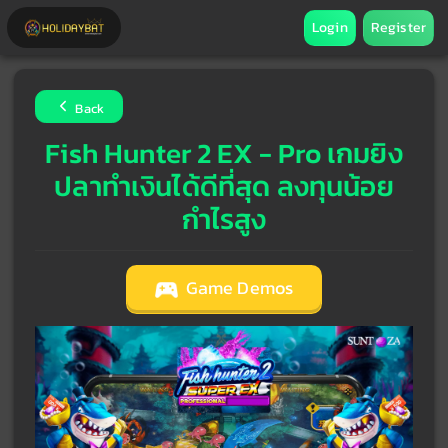
Login
Register
Back
Fish Hunter 2 EX - Pro เกมยิง
ปลาทำเงินได้ดีที่สุด ลงทุนน้อย
กำไรสูง
Game Demos