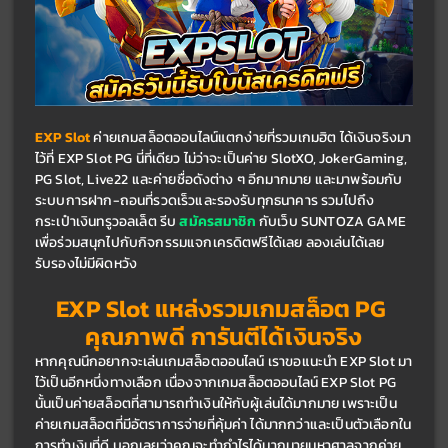
EXP Slot
ค่ายเกมสล็อตออนไลน์แตกง่ายที่รวมเกมฮิต ได้เงินจริงมา
ไว้ที่ EXP Slot PG นี่ที่เดียว ไม่ว่าจะเป็นค่าย SlotXO, JokerGaming, 
PG Slot, Live22 และค่ายชื่อดังต่าง ๆ อีกมากมาย และมาพร้อมกับ
ระบบการฝาก-ถอนที่รวดเร็วและรองรับทุกธนาคาร รวมไปถึง
กระเป๋าเงินทรูวอลเล็ต รีบ 
สมัครสมาชิก
 กับเว็บ SUNTOZA GAME 
เพื่อร่วมสนุกไปกับกิจกรรมแจกเครดิตฟรีได้เลย ลองเล่นได้เลย
รับรองไม่มีผิดหวัง
EXP Slot แหล่งรวมเกมสล็อต PG 
คุณภาพดี การันตีได้เงินจริง
หากคุณนึกอยากจะเล่นเกมสล็อตออนไลน์ เราขอแนะนำ EXP Slot มา
ไว้เป็นอีกหนึ่งทางเลือก เนื่องจากเกมสล็อตออนไลน์ EXP Slot PG 
นั้นเป็นค่ายสล็อตที่สามารถทำเงินให้กับผู้เล่นได้มากมาย เพราะเป็น
ค่ายเกมสล็อตที่มีอัตราการจ่ายที่คุ้มค่า ได้มากกว่าและเป็นตัวเลือกใน
การทำเงินที่ดี บอกเลยว่าคุณจะทำกำไรได้มากมายมหาศาลจากค่าย 