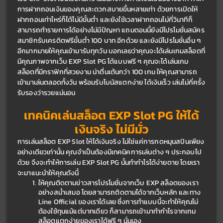
การฝากถอนเงินของคุณสะดวกสบายขึ้นหลายเท่า ด้วยการเปิดให้
ฝากถอนเท่าไหร่ก็ได้ไม่มีขั้นตํ่า และยังใช้เวลาฝากถอนไม่กี่วินาทีก็
สามารถทำรายการได้อย่างไม่มีปัญหา แถมตอนนี้ยังมีโปรโมชั่นสมัคร
สมาชิกรับเครดิตฟรีขั้นตํ่า 100 บาท อีกด้วย และยังมีโปรโมชั่นอื่น ๆ 
อีกมากมายให้คุณเข้ามารับทุกวัน บอกเลยว่าคุณจะได้เล่นเกมสล็อตที่
มีคุณภาพจากเว็บ EXP Slot PG ได้แบบฟรี ๆ คุณจะได้เล่นเกม
สล็อตที่มีกราฟิกที่สวยงาม น่าตื่นเต้นกว่า 100 เกม ให้คุณสามารถ
เข้ามาเล่นตลอดทั้งวัน พร้อมรับโบนัสแตกง่าย ได้เงินเร็ว เล่นไม่กี่ครั้ง
รับรองว่ารวยแน่นอน
เทคนิคเล่นสล็อต EXP Slot PG ให้ได้
เงินจริง ไม่มีมั่ว
การเล่นสล็อต EXP Slot ให้ได้เงินจริง ไม่ใช่แค่การกดหมุนสปินเพียง
อย่างเดียวเท่านั้น คุณจำเป็นต้องมีเทคนิคการเล่นต่าง ๆ ประกอบไป
ด้วย จึงจะทำให้การเล่น EXP Slot PG นั้นทำกำไรได้ง่ายดาย โดยเรา
จะมาแนะนำให้คุณดังนี้
ให้คุณติดตามข่าวสารโปรโมชั่นจากเว็บ EXP สล็อตของเรา
อย่างสมํ่าเสมอ โดยสามารถติดตามได้จากเว็บหลัก และทาง 
Line Official ของเราได้เลย ซึ่งการทำแบบนี้จะทำให้คุณไม่
ต้องใช้ทุนแม้แต่บาทเดียว ก็สามารถเข้ามาทำกำไรจากเกม
สล็อตแตกง่ายของเราได้ฟรี ๆ นั่นเอง