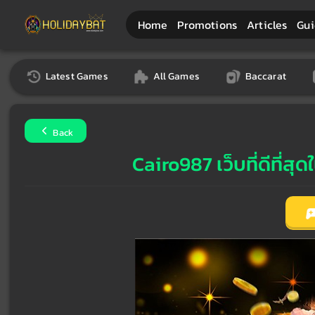
Home
Promotions
Articles
Gu
Latest Games
All Games
Baccarat
Back
Cairo987 เว็บที่ดีที่สุ