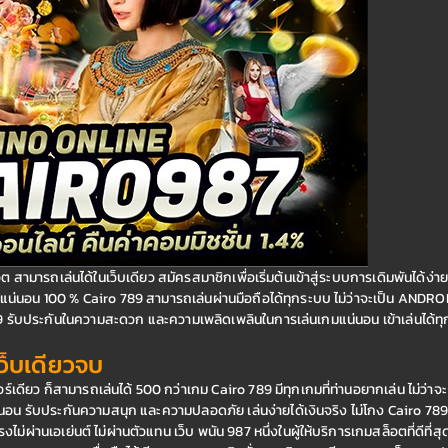
ล็อต สามารถเล่นได้ในเว็บเดียว สมัครสมาชิกเพื่อเริ่มต้นเข้าสู่ระบบการเดิมพันได้ง่า
น่นอน 100 % Cairo 789 สามารถเล่นผ่านมือถือได้ทุกระบบ ไม่ว่าจะเป็น ANDROID
 789 รับประกันในความสะดวก และความเพลิดเพลินในการเล่นเกมแน่นอน เข้าเล่นได้ทุกท
ว็บเดียวจบ
งแน่นอน รับประกันความสนุก และความปลอดภัย เล่นง่ายได้เงินจริง ไม่โกง Cairo 78
ม่ผ่านเอเย่นต์ ไม่ผ่านตัวแทน เว็บ พนัน 987 หนึ่งในผู้ให้บริการเกมสล็อตที่ดีที่สุด 