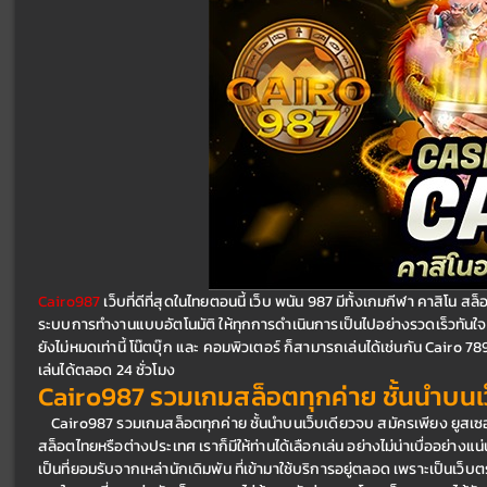
Cairo987 
เว็บที่ดีที่สุดในไทยตอนนี้ เว็บ พนัน 987 มีทั้งเกมกีฬา คาสิโน ส
ระบบการทำงานแบบอัตโนมัติ ให้ทุกการดำเนินการเป็นไปอย่างรวดเร็วทันใจแ
ยังไม่หมดเท่านี้ โน๊ตบุ๊ก และ คอมพิวเตอร์ ก็สามารถเล่นได้เช่นกัน Cairo
เล่นได้ตลอด 24 ชั่วโมง
Cairo987 รวมเกมสล็อตทุกค่าย ชั้นนำบนเ
	Cairo987 รวมเกมสล็อตทุกค่าย ชั้นนำบนเว็บเดียวจบ สมัครเพียง ยูสเซอร์เดียว ก็สามารถเล่นได้ 500 กว่าเกม Cairo 789 มีทุกเกมที่ท่านอยากเล่น ไม่ว่าจะ เป็นเกม
สล็อตไทยหรือต่างประเทศ เราก็มีให้ท่านได้เลือกเล่น อย่างไม่น่าเบื่ออย่า
เป็นที่ยอมรับจากเหล่านักเดิมพัน ที่เข้ามาใช้บริการอยู่ตลอด เพราะเป็นเว็บตรงไ