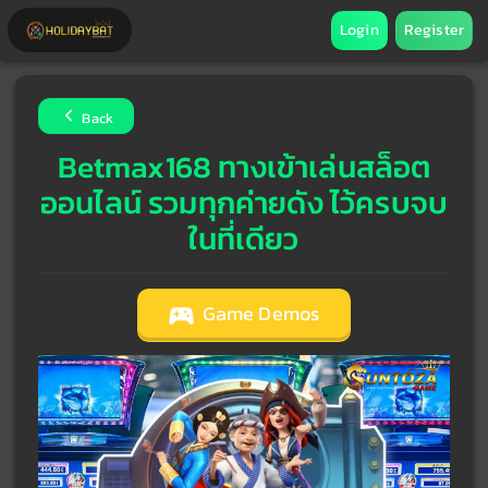
Login
Register
Back
Betmax168 ทางเข้าเล่นสล็อต
ออนไลน์ รวมทุกค่ายดัง ไว้ครบจบ
ในที่เดียว
Game Demos