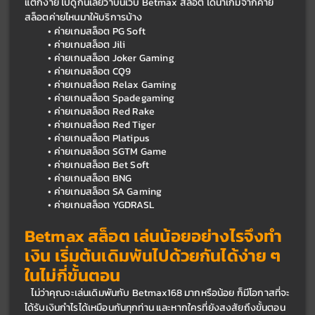
แตกง่าย ไปดูกันเลยว่าบนเว็บ Betmax สล็อต ได้นำเกมจากค่าย
สล็อตค่ายไหนมาให้บริการบ้าง
ค่ายเกมสล็อต PG Soft
ค่ายเกมสล็อต Jili
ค่ายเกมสล็อต Joker Gaming 
ค่ายเกมสล็อต CQ9 
ค่ายเกมสล็อต Relax Gaming 
ค่ายเกมสล็อต Spadegaming 
ค่ายเกมสล็อต Red Rake
ค่ายเกมสล็อต Red Tiger 
ค่ายเกมสล็อต Platipus
ค่ายเกมสล็อต SGTM Game
ค่ายเกมสล็อต Bet Soft
ค่ายเกมสล็อต BNG
ค่ายเกมสล็อต SA Gaming 
ค่ายเกมสล็อต YGDRASL
Betmax สล็อต เล่นน้อยอย่างไรจึงทำ
เงิน เริ่มต้นเดิมพันไปด้วยกันได้ง่าย ๆ 
ในไม่กี่ขั้นตอน
   ไม่ว่าคุณจะเล่นเดิมพันกับ Betmax168 มากหรือน้อย ก็มีโอกาสที่จะ
ได้รับเงินกำไรได้เหมือนกันทุกท่าน และหากใครที่ยังสงสัยถึงขั้นตอน