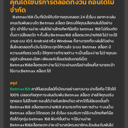
คุณได้ใช้บริการตลอดทั้งวัน ถอนได้ไม่
จำกัด
   Betmax168 เว็บที่เปิดให้บริการคุณตลอด 24 ชั่วโมง อยากจะเล่น
เกมเดิมพันแบบใด Betmax สล็อต มีครบให้คุณเลือกเล่นได้อย่าง
จุใจ เข้าใช้งานง่าย เล่นได้ผ่านโทรศัพท์มือถือ betmax 168 ไม่ต้องติด
ตั้งดาวน์โหลดใด ๆ ทั้งสิ้น Betmax168 สล็อตแตกง่าย168 ไม่ว่าจะใช้
งานระบบ iOS Android หรือ Windows ก็สามารถที่จะเล่นได้อย่าง
ลื่นไหลตลอดทั้งวัน ไม่มีกระตุกให้กวนใจ ระบบ Betmax สล็อต มี
ความเสถียรรวดเร็ว ให้ทุกการทำรายต่าง ๆ เป็นเรื่องง่าย ไม่ว่าคุณจะ
อยู่ส่วนไหนของโลก เพียงแค่เชื่อมต่ออินเทอร์เน็ต 
Betmax168สล็อตแตกง่าย ไม่ว่าจะผ่านเครือข่ายไหนก็สามารถเข้า
ใช้งาน Betmax สล็อต ได้
สรุป
Betmax168
 คาสิโนออนไลน์ที่เปิดมาอย่างยาวนาน น่าเชื่อถือ ไว้ใจได้ 
100% ปลอดภัยทุกการเล่นเดิมพัน Betmax สล็อต จ่ายให้คุณจริง
ทุกยอด ไม่มีโกหก ถอนได้ง่ายในคลิกเดียว ฝากได้ไม่มียอดขั้นต่ำ 
Betmax168 สล็อตแตกง่าย168 สามารถทำรายการต่าง ๆ บนเว็บ 
Betmax สล็อต ได้ตลอด 24 ชั่วโมง รองรับการใช้งานโทรศัพท์มือ
ถือได้ทุกรุ่น betmax 168 ฟังก์ชั่นต่าง ๆ ใช้งานง่าย 
Betmax168สล็อตแตกง่าย เข้ามาสมัครสมาชิกแล้วเล่นเดิมพันไป