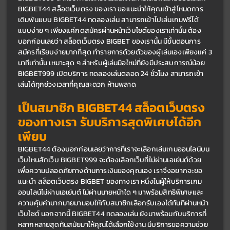
BIGBET44 สล็อตเว็บตรง ของเรา ขอแนะนำให้คุณเข้าสู่โหมดการ
เดิมพันแบบ BIGBET44 ทดลองเล่น สามารถเข้าไปเล่นเกมฟรีได้
แบบง่าย ๆ เพียงแค่กดสมัครผ่านหน้าเว็บไซต์ของเราเท่านั้น ต้อง
บอกก่อนเลยว่า สล็อตเว็บตรง BIGBET ของเรานั้น มีขั้นตอนการ
สมัครที่เรียบง่ายมากที่สุด ทำรายการด้วยตัวของผู้เล่นเองเพียงแค่ 3 
นาทีเท่านั้น เหมาะสุด ๆ สำหรับผู้เล่นมือใหม่ที่ยังมีประสบการณ์น้อย 
BIGBET999 เปิดบริการ ทดลองเล่นตลอด 24 ชั่วโมง สามารถเข้า
เล่นได้ทุกช่วงเวลาที่คุณสะดวก ห้ามพลาด
เป็นสมาชิก BIGBET44 สล็อตเว็บตรง 
ของทางเรา รับบริการสุดพิเศษได้อีก
เพียบ
BIGBET44 ต้องบอกก่อนเลยว่าการที่เราจะเลือกเล่นเกมออนไลน์บน
เว็บไหนสักเว็บ BIGBET999 จะต้องเลือกเว็บที่ไม่ผ่านเอเย่นต์ด้วย 
เพื่อความปลอดภัยทางด้านการเงินของคุณเอง เราจึงอยากจะขอ
แนะนำ สล็อตเว็บตรง BIGBET ของทางเรา หนึ่งในผู้ให้บริการเกม
ออนไลน์ไม่ผ่านเอเย่นต์ ไม่ผ่านนายหน้าใด ๆ มาพร้อมสิทธิพิเศษและ
ความคุ้มค่ามากมายมามอบให้กับสมาชิกเลือกรับเองได้ทันทีผ่านหน้า
เว็บไซต์ นอกจากนี้ BIGBET44 ทดลองเล่น ยังมาพร้อมกับบริการที่
หลากหลายสุดทันสมัยมาให้คุณได้เลือกใช้งาน มีบริการขอความช่วย