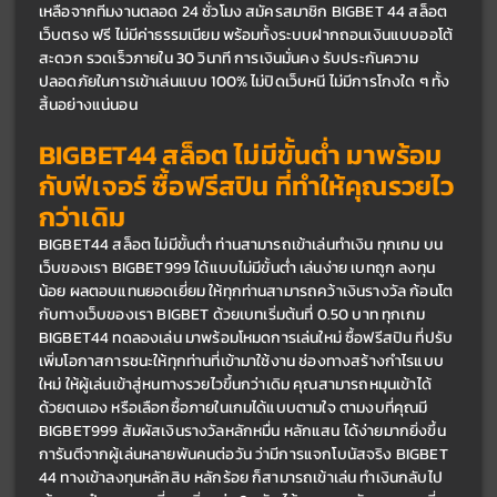
เหลือจากทีมงานตลอด 24 ชั่วโมง สมัครสมาชิก BIGBET 44 สล็อต
เว็บตรง ฟรี ไม่มีค่าธรรมเนียม พร้อมทั้งระบบฝากถอนเงินแบบออโต้ 
สะดวก รวดเร็วภายใน 30 วินาที การเงินมั่นคง รับประกันความ
ปลอดภัยในการเข้าเล่นแบบ 100% ไม่ปิดเว็บหนี ไม่มีการโกงใด ๆ ทั้ง
สิ้นอย่างแน่นอน
BIGBET44 สล็อต ไม่มีขั้นต่ำ มาพร้อม
กับฟีเจอร์ ซื้อฟรีสปิน ที่ทำให้คุณรวยไว
กว่าเดิม
BIGBET44 สล็อต ไม่มีขั้นต่ำ ท่านสามารถเข้าเล่นทำเงิน ทุกเกม บน
เว็บของเรา BIGBET999 ได้แบบไม่มีขั้นต่ำ เล่นง่าย เบทถูก ลงทุน
น้อย ผลตอบแทนยอดเยี่ยม ให้ทุกท่านสามารถคว้าเงินรางวัล ก้อนโต 
กับทางเว็บของเรา BIGBET ด้วยเบทเริ่มต้นที่ 0.50 บาท ทุกเกม 
BIGBET44 ทดลองเล่น มาพร้อมโหมดการเล่นใหม่ ซื้อฟรีสปิน ที่ปรับ
เพิ่มโอกาสการชนะให้ทุกท่านที่เข้ามาใช้งาน ช่องทางสร้างกำไรแบบ
ใหม่ ให้ผู้เล่นเข้าสู่หนทางรวยไวขึ้นกว่าเดิม คุณสามารถหมุนเข้าได้
ด้วยตนเอง หรือเลือกซื้อภายในเกมได้แบบตามใจ ตามงบที่คุณมี 
BIGBET999 สัมผัสเงินรางวัลหลักหมื่น หลักแสน ได้ง่ายมากยิ่งขึ้น 
การันตีจากผู้เล่นหลายพันคนต่อวัน ว่ามีการแจกโบนัสจริง BIGBET 
44 ทางเข้าลงทุนหลักสิบ หลักร้อย ก็สามารถเข้าเล่น ทำเงินกลับไป