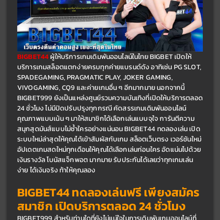
BIGBET44
 ผู้ให้บริการเกมเดิมพันออนไลน์ในไทย BIGBET เปิดให้
บริการเกมสล็อตแตกง่ายครบทุกค่ายแบรนด์ดัง อาทิเช่น PG SLOT, 
SPADEGAMING, PRAGMATIC PLAY, JOKER GAMING, 
VIVOGAMING, CQ9 และค่ายเกมอื่น ๆ อีกมากมาย นอกจากนี้ 
BIGBET999 ยังเป็นแหล่งศูนย์รวมความบันเทิงที่เปิดให้บริการตลอด 
24 ชั่วโมง ไม่มีปิดปรับปรุงทุกกรณี คัดสรรเกมเดิมพันออนไลน์
คุณภาพแบบเน้น ๆ มาให้สมาชิกได้เลือกเล่นแบบจุใจ การันตีความ
สนุกสุดมันส์แบบไม่ซ้ำใครอย่างแน่นอน BIGBET44 ทดลองเล่น เปิด
ระบบใหม่ล่าสุดให้คุณได้เข้าสัมผัสกับเกม สล็อตเว็บตรง เวอร์ชันใหม่ 
อัปเดตเกมสดใหม่ทุกเดือนให้คุณได้เลือกเล่นก่อนใคร อัดแน่นไปด้วย
เงินรางวัล โบนัสแจ็กพอต มากมาย รับประกันได้เลยว่าทุกเกมเล่น
ง่าย ได้เงินจริง ท้าให้คุณลอง
BIGBET44 ทดลองเล่นฟรี เพียงสมัคร
สมาชิก เปิดบริการตลอด 24 ชั่วโมง
BIGBET999 สำหรับท่านใดที่ยังไม่แน่ใจในการเดิมพันเกมออนไลน์ที่ 