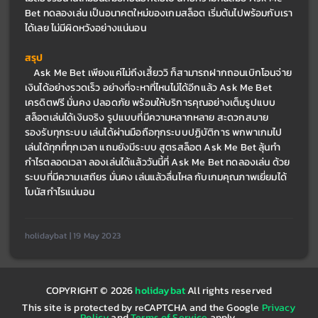
Bet ทดลองเล่น เป็นอนาคตใหม่ของเกมสล็อต เริ่มต้นไปพร้อมกับเรา
ได้เลย ไม่มีผิดหวังอย่างแน่นอน
สรุป
	Ask Me Bet เพียงแค่ไม่ถึงเสี้ยววิ ก็สามารถฝากถอนเบิกโอนจ่าย
เงินได้อย่างรวดเร็ว อย่างที่จะหาที่ไหนไม่ได้อีกแล้ว Ask Me Bet 
เครดิตฟรี มั่นคง ปลอดภัย พร้อมให้บริการคุณอย่างเต็มรูปแบบ 
สล็อตเล่นได้เงินจริง รูปแบบที่มีความหลากหลาย สะดวกสบาย 
รองรับทุกระบบ เล่นได้ผ่านมือถือทุกระบบปฏิบัติการ พกพาเกมไป
เล่นได้ทุกที่ทุกเวลา แถมยังมีระบบ สูตรสล็อต Ask Me Bet ลุ้นทำ
กำไรตลอดเวลา ลองเล่นได้แล้ววันนี้ที่ Ask Me Bet ทดลองเล่น ด้วย
ระบบที่มีความเสถียร มั่นคง เล่นแล้วลื่นไหล กับเกมคุณภาพเยี่ยมได้
โบนัสกำไรแน่นอน
holidaybat | 19 May 2023
COPYRIGHT © 2026
holidaybat
All rights reserved
This site is protected by reCAPTCHA and the Google
Privacy
Policy
and
Terms of Service
apply.