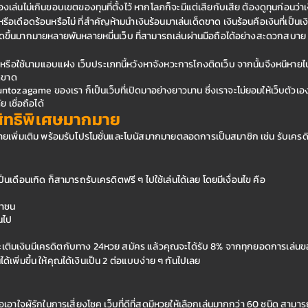
่นไม่เกินขอบเขตของทุนที่ตั้งไว้ หากโลภก็จะมีแต่เสียกับเสีย ต้องดูทุนก่อนว่าเง
รือเดือดร้อนหรือไม่ ที่สำคัญห้ามนำเงินร้อนมาเล่นเด็ดขาด เงินร้อนคือเงินที่เป็นเ
น์เกิดขึ้นมากมายหลายพันหลายหมื่นเว็บ ที่สามารถเล่นผ่านมือถือได้อย่างสะดวกสบ
ดัง หรือใช้นามแอบแฝง เว็บประเภทนี้หวังหาจังหวะการโกงติดเว็บ จากนั้นจึงหนีหายไป
ดขาด 
suntozagame ของเรา ก็เป็นเว็บที่เปิดมาอย่างยาวนาน ซึ่งเราจะไม่ยอมให้เว็บตัวเอง
เชื่อถือได้  
ะสิทธิพิเศษมากมาย
้จ่ายเพิ่มเติม พร้อมรับโปรโมชั่นและโบนัสมากมายตลอดการเป็นสมาชิก เช่น รับเครด
นเดือนเกิด ก็สามารถรับเครดิตฟรี ๆ ไปใช้เล่นได้เลย โดยมีเงื่อนไข คือ 
ชาชน 
นไป 
ละเติมเงินมีเครดิตกับทาง 24หวย สมัคร แล้วคุณจะได้รับ 8% จากทุกยอดการเล่นของ
ด้เพิ่มขึ้น ให้คุณได้เงินเป็น 2 ต่อแบบง่าย ๆ กันไปเลย 
าใจผู้รักในการเสี่ยงโชค เว็บที่ดีที่สุดมีหวยให้เลือกเล่นมากกว่า 60 ชนิด สามาร