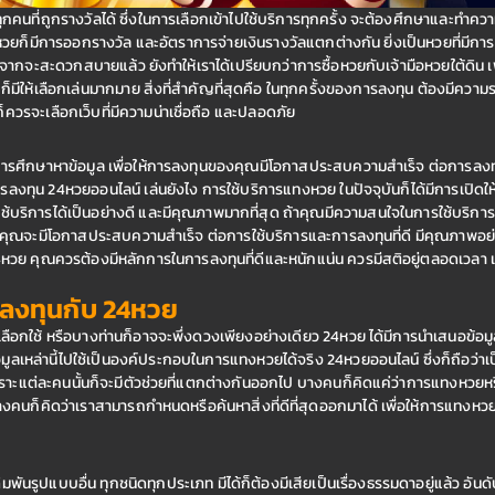
ทุกคนที่ถูกรางวัลได้ ซึ่งในการเลือกเข้าไปใช้บริการทุกครั้ง จะต้องศึกษาและทำควา
ก็มีการออกรางวัล และอัตราการจ่ายเงินรางวัลแตกต่างกัน ยิ่งเป็นหวยที่มีการอ
กจากจะสะดวกสบายแล้ว ยังทำให้เราได้เปรียบกว่าการซื้อหวยกับเจ้ามือหวยใต้ดิน 
ีให้เลือกเล่นมากมาย สิ่งที่สำคัญที่สุดคือ ในทุกครั้งของการลงทุน ต้องมีคว
วรจะเลือกเว็บที่มีความน่าเชื่อถือ และปลอดภัย 
การศึกษาหาข้อมูล เพื่อให้การลงทุนของคุณมีโอกาสประสบความสำเร็จ ต่อการลงท
ารลงทุน 24หวยออนไลน์ เล่นยังไง การใช้บริการแทงหวย ในปัจจุบันก็ได้มีการเปิดให
้บริการได้เป็นอย่างดี และมีคุณภาพมากที่สุด ถ้าคุณมีความสนใจในการใช้บริกา
ณจะมีโอกาสประสบความสำเร็จ ต่อการใช้บริการและการลงทุนที่ดี มีคุณภาพอย่
วย คุณควรต้องมีหลักการในการลงทุนที่ดีและหนักแน่น ควรมีสติอยู่ตลอดเวลา เพื
ารลงทุนกับ 24หวย
มาจะเลือกใช้ หรือบางท่านก็อาจจะพึ่งดวงเพียงอย่างเดียว 24หวย ได้มีการนำเสนอข้อมูล
ูลเหล่านี้ไปใช้เป็นองค์ประกอบในการแทงหวยได้จริง 24หวยออนไลน์ ซึ่งก็ถือว่าเป
 เพราะแต่ละคนนั้นก็จะมีตัวช่วยที่แตกต่างกันออกไป บางคนก็คิดแค่ว่าการแทงหวยห
บางคนก็คิดว่าเราสามารถกำหนดหรือค้นหาสิ่งที่ดีที่สุดออกมาได้ เพื่อให้การแทงหว
ันรูปแบบอื่น ทุกชนิดทุกประเภท มีได้ก็ต้องมีเสียเป็นเรื่องธรรมดาอยู่แล้ว อันดับ