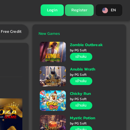
Login
Register
EN
Free Credit
New Games
Zombie Outbreak
by PG Soft
เข้าเล่น
Anubis Wrath
by PG Soft
เข้าเล่น
Chicky Run
by PG Soft
เข้าเล่น
Mystic Potion
by PG Soft
เข้าเล่น