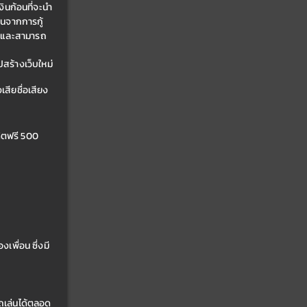
ินก้อนที่จะนำ
งินจากการกู้
าย และสามารถ
สร้างเว็บใหม่ 
เสียชื่อเสียง
ิตฟรี 500 
เพื่อน ซึ่งมี
ถเล่นได้ตลอด 