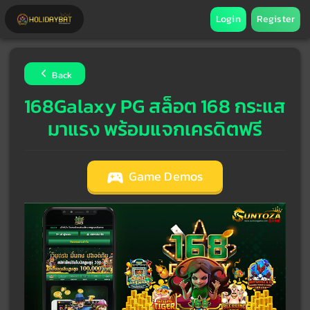
Login
Register
Back
168Galaxy PG สล็อต 168 กระแส
มาแรง พร้อมแจกเครดิตฟรี
Game Demos