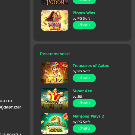
Pinata Wins
by PG Soft
เข้าเล่น
Recommended
Treasures of Aztec
by PG Soft
เข้าเล่น
Super Ace
by Jili
รับความ
เข้าเล่น
ยู่ตลอดเวลา 
Mahjong Ways 2
by PG Soft
เข้าเล่น
าเล่นเกมเดิม