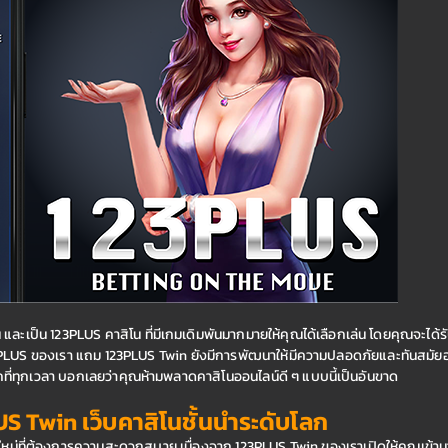
 และเป็น 
123PLUS คาสิโน ที่มีเกมเดิมพันมากมายให้คุณได้เลือกเล่น โดยคุณจะได้
า 123PLUS ของเรา แถม 123PLUS Twin ยังมีการพัฒนาให้มีความปลอดภัยและทันสมัยอ
ที่ทุกเวลา บอกเลยว่าคุณห้ามพลาดคาสิโนออนไลน์ดี ๆ แบบนี้เป็นอันขาด
US 
Twin
เว็บคาสิโนชั้นนำระดับโลก
ใหม่ที่ต้องการความสะดวกสบาย เนื่องจาก 123PLUS Twin ของเราเปิดให้คุณเข้าม