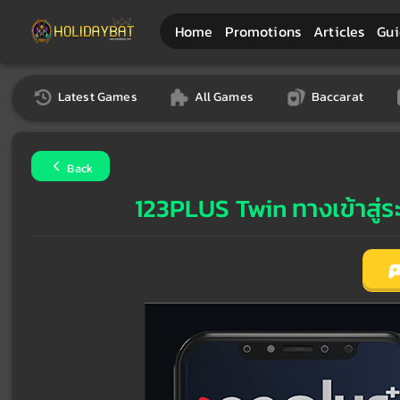
Home
Promotions
Articles
Gu
Latest Games
All Games
Baccarat
Back
123PLUS Twin ทางเข้าสู่ระบ