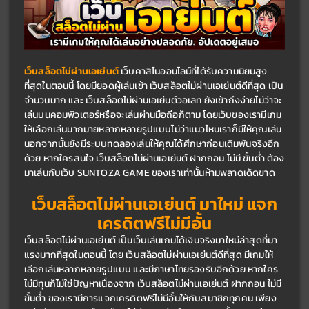
เว็บสล็อตไม่ผ่านเอเย่นต์
เว็บคาสิโนออนไลน์ที่ได้รับความนิยมสูง
ที่สุดในตอนนี้ โดยมียอดผู้เล่นเข้า 
เว็บสล็อตไม่ผ่านเอเย่นต์ดีที่สุด 
เป็น
จำนวนมาก และ 
เว็บสล็อตไม่ผ่านเอเย่นต์วอเลท ยัง
เข้าถึงง่ายไม่ว่าจะ
เล่นบนคอมพิวเตอร์หรือจะเล่นผ่านมือถือก็ตาม โดยเว็บของเรามีเกม
ให้เลือกเล่นมากมายหลากหลายรูปแบบไม่ว่าแนวไหนเราก็มีให้คุณเล่น 
นอกจากนั้นยังมีระบบทดลองเล่นให้คุณได้ศึกษาก่อนเดิมพันจริงอีก
ด้วย หากใครสนใจ 
เว็บสล็อตไม่ผ่านเอเย่นต์ ฝากถอน ไม่มี ขั้นต่ํา 
ต้อง
มาเล่นกับเว็บ SUNTOZA GAME ของเราเท่านั้นห้ามพลาดเด็ดขาด
เว็บสล็อตไม่ผ่านเอเย่นต์ มาใหม่ แจก
เครดิตฟรีไม่มีอั้น
เว็บสล็อตไม่ผ่านเอเย่นต์ เป็นเว็บเล่นเกมได้เงินจริงมาใหม่ล่าสุดที่มา
แรงมากที่สุดในตอนนี้ โดย 
เว็บสล็อตไม่ผ่านเอเย่นต์ดีที่สุด 
มีเกมให้
เลือกเล่นหลากหลายรูปแบบ และมีภาษาไทยรองรับอีกด้วย หากใคร
ไม่มีทุนก็ไม่ใช่ปัญหาเนื่องจาก 
เว็บสล็อตไม่ผ่านเอเย่นต์ ฝากถอน ไม่มี 
ขั้นต่ํา 
ของเรามีการแจกเครดิตฟรีไม่มีอั้นให้กับสมาชิกทุกคน เพียง