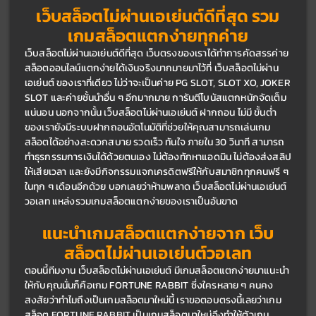
เว็บสล็อตไม่ผ่านเอเย่นต์ดีที่สุด
 รวม
เกมสล็อตแตกง่ายทุกค่าย
เว็บสล็อตไม่ผ่านเอเย่นต์ดีที่สุด 
เว็บตรงของเราได้ทำการคัดสรรค่าย
สล็อตออนไลน์แตกง่ายได้เงินจริงมากมายมาไว้ที่ เว็บสล็อตไม่ผ่าน
เอเย่นต์ ของเราที่เดียว ไม่ว่าจะเป็นค่าย PG SLOT, SLOT XO, JOKER 
SLOT และค่ายชั้นนำอื่น ๆ อีกมากมาย การันตีโบนัสแตกหนักจัดเต็ม
แน่นอน นอกจากนั้น 
เว็บสล็อตไม่ผ่านเอเย่นต์ ฝากถอน ไม่มี ขั้นต่ํา 
ของเรายังมีระบบฝากถอนอัตโนมัติที่ช่วยให้คุณสามารถเล่นเกม
สล็อตได้อย่างสะดวกสบาย รวดเร็ว ทันใจ ภายใน 30 วินาที สามารถ
ทำธุรกรรมการเงินได้ด้วยตนเอง ไม่ต้องทักหาแอดมิน ไม่ต้องส่งสลิป
ให้เสียเวลา และยังมีกิจกรรมแจกเครดิตฟรีให้กับสมาชิกทุกคนฟรี ๆ 
ในทุก ๆ เดือนอีกด้วย บอกเลยว่าห้ามพลาด 
เว็บสล็อตไม่ผ่านเอเย่นต์
วอเลท แหล่ง
รวมเกมสล็อตแตกง่ายของเราเป็นอันขาด
แนะนำเกมสล็อตแตกง่ายจาก 
เว็บ
สล็อตไม่ผ่านเอเย่นต์วอเลท
ตอนนี้ทีมงาน เว็บสล็อตไม่ผ่านเอเย่นต์ มีเกมสล็อตแตกง่ายมาแนะนำ
ให้กับคุณนั่นก็คือเกม FORTUNE RABBIT ซึ่งใครหลาย ๆ คนคง
สงสัยว่าทำไมถึงเป็นเกมสล็อตมาใหม่นี้ เราขอตอบตรงนี้เลยว่าเกม
สล็อต FORTUNE RABBIT เป็นเกมสล็อตมาใหม่จึงทำให้ตัวเกม