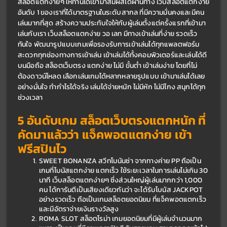
สล็อตแตกง่ายๆ ให้ท่านได้เข้ามาสัมผัสได้ผ่านทาง เว็บสล็อตแตกง่าย 
อันดับ 1 ของเราที่ได้มาตรฐานในระดับสากล ที่มีความมั่นคงและมีคน
เล่นมากที่สุด สร้างความประทับใจให้กับผู้เล่นตั้งแต่ครั้งแรกที่เข้ามา
เล่นกับเรา เว็บสล็อตแตกง่าย วอ เลท มีทางเข้าเล่นที่ง่าย รวดเร็ว
ทันใจ พัฒนารูปแบบเกมเพื่อรองรับการเข้าเล่นได้ทุกแพลตฟอร์ม 
สะดวกทุกช่องทางการเข้าเล่น เข้าเล่นได้ทั้งคอมพิวเตอร์และเล่นได้ดี
บนมือถือ สล็อตเว็บตรง แตกง่าย ไม่มี ขั้นต่ำ เข้าเล่นง่าย โดยที่ไม่
ต้องดาวน์โหลด เลือกเล่นเกมได้หลากหลายรูปแบบ เข้ามาเล่นได้เลย
อย่างมั่นใจ ทำกำไรได้จริง เล่นได้จ่ายหนัก ไม่มีหัก ไม่มีโกง สนุกได้ทุก
ช่วงเวลา
5 อันดับเกม สล็อตเว็บตรงแตกหนัก ที่
คัดมาแล้วว่า แจ็คพอตแตกง่าย เข้า
ฟรีสปินไว
SWEET BONANZA สวีทโบนันซ่า จากทางค่าย PP ถือเป็น
เกมที่โบนัสแตกง่าย แตกเร็ว ใช้ระยะเวลาในการเล่นไม่เกิน 30 
นาที เว็บสล็อตแตกง่ายๆ ซึ่งส่วนใหญ่ผู้เล่นมากกว่า 1,000 
คน ได้การันตีเป็นเสียงเดียวกันว่า จะได้รับโบนัส JACKPOT 
อย่างรวดเร็ว ถือเป็นเกมสล็อตยอดนิยม ที่แจ็คพอตแตกเร็ว
และมีอัตราจ่ายเงินรางวัลสูง
ROMA SLOT สล็อตโรม่า เกมยอดนิยมที่มีผู้เล่นจำนวนมาก 