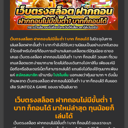
เว็บตรงสล็อต ฝากถอนไม่มีขั้นต่ำ 1 บาท ก็ถอนได้
ในปัจจุบันการ
เล่นสล็อตฝากขั้นต่ำ 1 บาท กำลังได้รับความนิยมเป็นอย่างมากในตอน
นี้ โดยสำหรับใครที่ต้องการเข้ามาเล่นเกมสล็อตแต่มีทุนน้อย เราขอ
เสนอ 
เว็บตรงสล็อต ฝากถอนไม่มีขั้นต่ำ 1 บาท ก็ถอนได้ วอเลท
 ที่รวม
เกมสล็อตแตกง่ายมากมาย โดยไม่ต้องเดินทางไปคาสิโน เพียงแค่มี
มือถือหรืออินเตอร์เน็ตก็สามารถเล่นได้ แถมยังไม่ต้องใช้ทุนมากเพียง
แค่ 
สมัครสมาชิก
 เข้ามารับ 
โปรโมชั่น
 บอกเลยว่าคุ้มเอามาก ๆ ดังนั้น
ห้ามพลาด 
เว็บตรงสล็อต ฝากถอนไม่มีขั้นต่ำ 1 บาท ก็ถอนได้ คืนยอด
เสีย
 SUNTOZA GAME ของเราเป็นอันขาด
เว็บตรงสล็อต ฝากถอนไม่มีขั้นต่ำ 1 
บาท ก็ถอนได้
มาใหม่ล่าสุด ทุนน้อยก็
เล่นได้
เว็บตรงสล็อต ฝากถอนไม่มีขั้นต่ำ 1 บาท ก็ถอนได้ ของเราจะมา