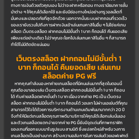
ทางการเงินด้วยตัวคุณเอง ไม่ว่าจะฝากหรือถอน ทางเรามีธนาคารชั้น
นำต่าง ๆ ให้คุณได้เลือกใช้ และยังมีช่องทางใหม่อย่างทรูวอลเล็ตที่
มั่นคงและปลอดภัยที่สุดอีกด้วย นอกจากนั้นระบบฝากถอนที่รวดเร็ว
ของเรายังรวมไปถึงการฝากเงินเข้าเล่นเกมคาสิโนอื่น ๆ ไม่ใช่แค่เกม
สล็อต 
เว็บตรงสล็อต ฝากถอนไม่มีขั้นต่ำ 1 บาท ก็ถอนได้ คืนยอดเสีย
เพียงแต่อย่างเดียว ไม่ว่าคุณจะโยกไปเล่นเกมคาสิโนอื่น ๆ ก็สามารถ
ทำได้ไม่มีติดขัดแน่นอน 
เว็บตรงสล็อต ฝากถอนไม่มีขั้นต่ำ 1 
บาท ก็ถอนได้ คืนยอดเสีย 
เล่นเกม
สล็อตค่าย PG ฟรี
หากคุณกำลังมองหาค่ายเกมสล็อตที่มีคนเล่นมากที่สุดในตอนนี้
คุณต้องมาลองเล่น เว็บตรงสล็อต ฝากถอนไม่มีขั้นต่ำ 1 บาท ก็ถอน
ได้ กับค่ายสล็อตฝากขั้นต่ำ 1 บาท เนื่องจากค่าย PG เป็น 
เว็บตรง
สล็อต ฝากถอนไม่มีขั้นต่ำ 1 บาท ก็ถอนได้ วอเลท
 ไม่ผ่านเอเย่นต์ที่คุณ
สามารถไว้ใจได้ด้วยการบริหารงานด้านเกมเดิมพันมามากกว่า 20 ปี 
จึงทำให้มีแต่เกมสล็อตคุณภาพดีมาบริการให้คุณได้เลือกเล่นนั่นเอง 
และตัวเกมสล็อตแตกง่ายจากค่าย PG นี้ยังมีจุดเด่นที่ภาพกราฟิก
ของเกมที่ออกแบบมาในรูปแบบสามมิติ ซึ่งแปลกใหม่สำหรับวงการ
เกมสล็อตเป็นอย่างมาก สร้างความอลังการในการเล่นด้วยเอฟเฟกต์