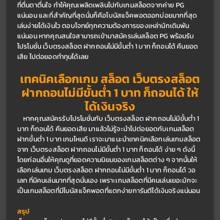
ที่ตื่นตาตื่นใจ ทำให้คุณเพลิดเพลินไปกับเกมสล็อตจากค่าย PG 
แน่นอน และที่สำคัญที่สุดนั่นก็คือโบนัสแจ็คพอตออกบ่อยมากที่สุด 
เล่นง่ายได้เงินไว ตอบโจทย์ทุกความต้องการของเหล่านักเดิมพัน
แน่นอน หากคุณสนใจสามารถเข้ามาสมัครเล่นสล็อต PG พร้อมรับ
โปรโมชั่น 
เว็บตรงสล็อต ฝากถอนไม่มีขั้นต่ำ 1 บาท ก็ถอนได้ คืนยอด
เสีย
 ไปต่อยอดทำทุนได้เลย 
 เทคนิคเลือกเกม สล็อต เว็บตรงสล็อต 
ฝากถอนไม่มีขั้นต่ำ 1 บาท ก็ถอนได้ ให้
ได้เงินจริง
หากคุณสมัครรับโปรโมชั่นกับ 
เว็บตรงสล็อต ฝากถอนไม่มีขั้นต่ำ 1 
บาท ก็ถอนได้ คืนยอดเสีย
 มาแล้วไม่รู้จะนำไปต่อยอดกับเกมสล็อต
ฝากขั้นต่ำ 1 บาท เกมไหนดี เราจะมาแนะนำเทคนิคเลือกเล่นเกมสล็อต
จาก เว็บตรงสล็อต ฝากถอนไม่มีขั้นต่ำ 1 บาท ก็ถอนได้ ง่าย ๆ ดังนี้ 
โดยก่อนอื่นให้คุณดูที่ยอดความนิยมของเกมสล็อตต่าง ๆ จากนั้นให้
เลือกเล่นเกม 
เว็บตรงสล็อต ฝากถอนไม่มีขั้นต่ำ 1 บาท ก็ถอนได้ วอ
เลท
 ที่มีคนเล่นมากที่สุดนั่นเอง เพราะเกมสล็อตที่มีคนเล่นเยอะมักจะ
เป็นเกมสล็อตที่มีโบนัสแจ็คพอตที่แตกง่ายการันตีได้เงินจริงแน่นอน
สรุป