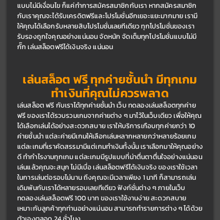
แบบไม่มีเงื่อนไข ก็แค่ทำการสมัครสมาชิกกับเรา หากสมัครสมาชิก
กับเราคุณจะได้รับเครดิตฟรีและโปรโมชั่นอีกเยอะแยะมากมาย เรามี
ให้คุณได้เลือกรับหลายสิบโปรโมชั่นเลยทีเดียว ทุกโปรโมชั่นของเรา
รับรองถูกใจคุณอย่างแน่นอน จัดหนัก จัดเต็มทุกโปรโมชั่นแบบไม่มี
กั๊ก เล่นสล็อตฟรีได้เงินจริง แน่นอน
เล่นสล็อต ฟรี ทุกค่ายชั้นนำ มีทุกเกม
ทำเงินที่คุณไม่ควรพลาด
เล่นสล็อต ฟรี กับเราได้ทุกค่ายชั้นนำ เว็บ ทดลองเล่นสล็อตทุกค่าย
ฟรี ของเราได้รวบรวมเกมจากค่ายต่าง ๆ มาไว้ในเว็บเดียว เพื่อให้คุณ
ได้เลือกเล่นได้อย่างสะดวกสบาย เราให้บริการเกือบทุกค่ายกว่า 10 
ค่ายชั้นนำ แต่ละค่ายมีเกมให้เลือกเล่นหลากหลายกว่าหลายร้อยเกม 
แต่ละเกมที่เราคัดสรรมามีแต่เกมทำเงินทั้งนั้น เราเลือกมาให้คุณอย่าง
ดี ทำกำไรงามทุกเกม แต่ละเกมมีรูปแบบที่น่าตื่นตาตื่นใจอย่างแน่นอน 
เล่นแล้วคุณจะสนุก ไม่มีเบื่อ เล่นสล็อตฟรีได้เงินจริง ของเราใช้เวลา
ในการเล่นต่อรอบไม่นาน ถึงคุณจะมีเวลาเพียง 1 นาที ก็สามารถเล่น
เดิมพันกับเราได้หลายรอบเลยทีเดียว ฟังก์ชั่นต่าง ๆ ภายในเว็บ 
ทดลองเล่นสล็อตฟรี 100 บาท ของเราใช้งานง่าย สะดวกสบาย 
เหมาะกับลูกค้าทุกท่านอย่างแน่นอน สามารถทำรายการต่าง ๆ ได้ด้วย
ตัวเองตลอด 24 ชั่วโมง 