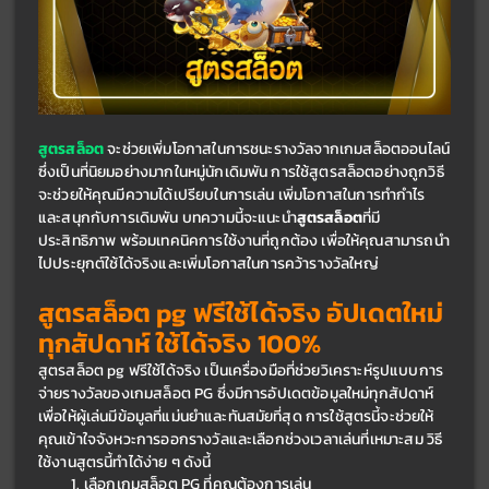
สูตรสล็อต
 จะช่วยเพิ่มโอกาสในการชนะรางวัลจากเกมสล็อตออนไลน์ 
ซึ่งเป็นที่นิยมอย่างมากในหมู่นักเดิมพัน การใช้สูตรสล็อตอย่างถูกวิธี
จะช่วยให้คุณมีความได้เปรียบในการเล่น เพิ่มโอกาสในการทำกำไร 
และสนุกกับการเดิมพัน บทความนี้จะแนะนำ
สูตรสล็อต
ที่มี
ประสิทธิภาพ พร้อมเทคนิคการใช้งานที่ถูกต้อง เพื่อให้คุณสามารถนำ
ไปประยุกต์ใช้ได้จริงและเพิ่มโอกาสในการคว้ารางวัลใหญ่
สูตรสล็อต pg ฟรีใช้ได้จริง อัปเดตใหม่
ทุกสัปดาห์ ใช้ได้จริง 100%
สูตรสล็อต pg ฟรีใช้ได้จริง เป็นเครื่องมือที่ช่วยวิเคราะห์รูปแบบการ
จ่ายรางวัลของเกมสล็อต PG ซึ่งมีการอัปเดตข้อมูลใหม่ทุกสัปดาห์ 
เพื่อให้ผู้เล่นมีข้อมูลที่แม่นยำและทันสมัยที่สุด การใช้สูตรนี้จะช่วยให้
คุณเข้าใจจังหวะการออกรางวัลและเลือกช่วงเวลาเล่นที่เหมาะสม วิธี
ใช้งานสูตรนี้ทำได้ง่าย ๆ ดังนี้
เลือกเกมสล็อต PG ที่คุณต้องการเล่น