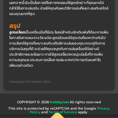
นอกจากนี้ ยังเป็นโอกาสดีในการทดลองใช้สูตรใหม่ ๆ ที่คุณอาจไม่
กล้าใช้ในการเล่นจริง ช่วยให้คุณค้นพบวิธีการเล่นที่เหมาะสมกับสไตล์
ของคุณมากที่สุด
สรุป
สูตรสล็อต
เป็นเครื่องมือที่มีประโยชน์สำหรับนักเดิมพันที่ต้องการเพิ่ม
โอกาสในการชนะรางวัล แต่ละสูตรล้วนแต่มีจุดเด่นที่แตกต่างกันไป 
การเลือกใช้สูตรที่เหมาะสมกับสไตล์การเล่นของคุณ ควบคู่กับการ
บริหารเงินทุนที่ดี จะช่วยให้คุณสนุกกับการเล่นสล็อตได้อย่างมี
ประสิทธิภาพและยืนยาว การใช้สูตรสล็อตควรมุ่งเน้นไปที่การเพิ่ม
ความสนุกและประสบการณ์ในการเล่น มากกว่าการหวังผลกำไร
เพียงอย่างเดียว
holidaybat | 18 October 2024
COPYRIGHT © 2026
holidaybat
All rights reserved
This site is protected by reCAPTCHA and the Google
Privacy
Policy
and
Terms of Service
apply.