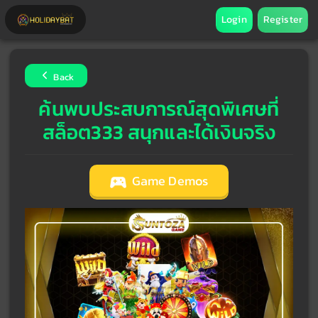
Login
Register
Back
ค้นพบประสบการณ์สุดพิเศษที่
สล็อต333 สนุกและได้เงินจริง
Game Demos