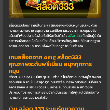
สล็อตออนไลน์กลายเป็นกระแสนิยมอย่างหนึ่งในหมู่คนรุ่นใหม่ ด้วย
ความสะดวกสบาย สนุกสนาน และมีโอกาสรวยจากการหมุนวงล้อ
สล็อตที่เพียงปลายนิ้วสัมผัสก็รับเงินได้แล้ว 
สล็อต333
 ถือเป็นผู้นำใน
วงการสล็อตออนไลน์ของไทย ด้วยบริการเต็มรูปแบบที่ยึดมาตรฐาน
ความปลอดภัย และความพึงพอใจของลูกค้าเป็นสำคัญ
เกมสล็อตจาก omg สล็อต333 
คุณภาพระดับพรีเมียม สนุกทุกการ
หมุน
สล็อต 333 slot333 มีเกมรูปแบบต่าง ๆ ให้เลือกเล่นอย่างจุใจ ทั้งเกม
ยอดนิยมและเกมใหม่ล่าสุด ทุกเกมมาพร้อมกราฟิกสวยงาม มีทั้งแนว
คลาสสิกและสมัยใหม่ ด้วยระบบการเล่นที่ทันสมัยและเข้าใจง่าย 
ประกอบกับระบบการจ่ายรางวัลที่เป็นธรรม  ทำให้ผู้เล่นได้สัมผัสกับ
ความสนุกสนานอย่างแท้จริง
เว็บ สล็อต 333 ระบบรักษาความ