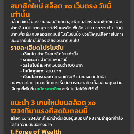
สมาชิกใหม่ สล็อต xo เว็บตรง วันนี้
เท่านั้น
สล็อต xo เว็บตรง ขอมอบข้อเสนอสุดพิเศษสำหรับสมาชิกใหม่ เพียง
ฝากเงิน 100 บาท คุณจะได้รับเครดิตเพิ่มอีก 200 บาท รวมเป็น 300 
บาทเพื่อเล่นเกมสล็อตสุดมันส์ โปรโมชันนี้จะช่วยให้คุณมีโอกาสในการ
ชนะมากขึ้นโดยไม่ต้องเสี่ยงเงินมากเกินไป
รายละเอียดโปรโมชัน
เงื่อนไข:
 สำหรับสมาชิกใหม่เท่านั้น
ระยะเวลา:
 จำกัดเฉพาะวันนี้
วิธีรับโบนัส:
 ฝากเงินขั้นต่ำ 100 บาท
โบนัสสูงสุด:
 200 บาท
เงื่อนไขการถอน:
 ทำยอดเทิร์น 5 เท่าของยอดโบนัส
อย่าพลาดโอกาสทองนี้ในการเริ่มต้นการผจญภัยสล็อตของคุณด้วย
เงินทุนที่เพิ่มขึ้น 
สมัครสมาชิก
และรับโบนัสได้ทันทีวันนี้
แนะนำ 3 เกมใหม่บนสล็อต xo 
1234ที่มาแรงที่สุดในตอนนี้
สล็อต xo 1234มีเกมใหม่ที่น่าตื่นเต้นอยู่เสมอ นี่คือ 3 เกมล่าสุดที่กำลัง
ได้รับความนิยมอย่างมาก
1. Forge of Wealth