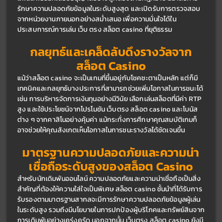
รักษาความปลอดภัยข้อมูลในระดับสูงสุด และเปิดรับการตรวจสอบ
จากหน่วยงานภายนอกอย่างสม่ำเสมอ เพื่อความมั่นใจได้ใน
ประสบการณ์การเล่น เว็บ ตรง สล็อต casino ที่ยุติธรรม
กลยุทธ์และเคล็ดลับดึงรางวัลจาก
สล็อต Casino
แม้ว่าสล็อต casino จะเป็นเกมที่ขึ้นอยู่กับโชคชะตาเป็นหลัก แต่ก็มี
เทคนิคและกลยุทธ์บางประการที่สามารถช่วยเพิ่มโอกาสในการชนะได้ 
เช่น การบริหารจัดการเงินทุนอย่างมีวินัย เลือกเล่นสล็อตที่มีค่า RTP 
สูง และใช้ประโยชน์จากโปรโมชัน เว็บตรง สล็อต casino และโบนัส
ต่าง ๆ จากคาสิโนอย่างคุ้มค่า แม้กระทั่งการศึกษาคุณสมบัติเกมก็
อาจช่วยให้คุณสังเกตเห็นโอกาสในการชนะรางวัลได้ชัดเจนขึ้น
มาตรฐานความปลอดภัยและความน่า
เชื่อถือระดับสูงของสล็อต Casino
สำหรับนักเดิมพันออนไลน์ ความปลอดภัยและความน่าเชื่อถือเป็นสิ่ง
สำคัญที่ต้องให้ความใส่ใจเป็นพิเศษ สล็อต casino ชั้นนำที่ได้รับการ
รับรองตามมาตรฐานสากลจะมีการรักษาความปลอดภัยข้อมูลผู้เล่น
ในระดับสูง รวมถึงมีนโยบายในการปกป้องผู้บริโภคและทรัพย์สินจาก
การเดิมพันอย่างเคร่งครัด นอกจากนั้น เว็บตรง สล็อต casino ยังมี