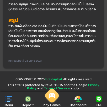
การควบคุมคุณภาพเกมและกระบวนการหมุนวงล้อให้เป็นไปอย่าง
ยุติธรรม คุณจึงมั่นใจได้ว่าจะได้รับประสบการณ์การเล่นที่น่าเชื่อถือ
สรุป
การเดิมพันสล็อต casino นับเป็นอีกหนึ่งประสบการณ์ที่คนรักการ
เสี่ยงโชคไม่ควรพลาด เกมสล็อตที่ดูเรียบง่ายนี้แฝงไปด้วยกลไกซับ
ซ้อนและเคล็ดลับมากมายที่ช่วยเพิ่มความสนุกและโอกาสในการชนะ
รางวัลใหญ่ให้กับผู้เล่นได้รับประสบการณ์ครบรสชาติความสนุกกับ 
เว็บ ตรง สล็อต casino
holidaybat | 03 June 2024
COPYRIGHT © 2026
holidaybat
All rights reserved
This site is protected by reCAPTCHA and the Google
Privacy
Policy
and
Terms of Service
apply.
Menu
Deposit
Play Games
Dashboard
LINE