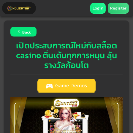
Login
Register
Back
เปิดประสบการณ์ใหม่กับสล็อต
casino ตื่นเต้นทุกการหมุน ลุ้น
รางวัลก้อนโต
Game Demos