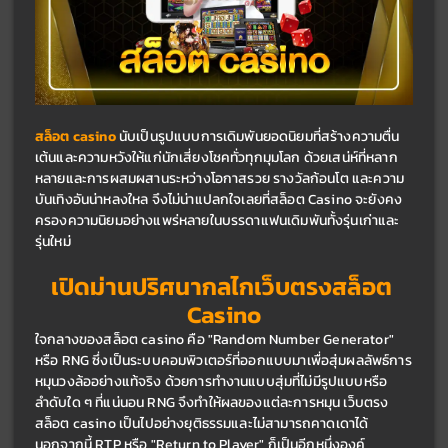
สล็อต casino
 นับเป็นรูปแบบการเดิมพันยอดนิยมที่สร้างความตื่น
เต้นและความหวังให้แก่นักเสี่ยงโชคทั่วทุกมุมโลก ด้วยเสน่ห์ที่หลาก
หลายและการผสมผสานระหว่างโอกาสรวย รางวัลก้อนโต และความ
บันเทิงอันน่าหลงใหล จึงไม่น่าแปลกใจเลยที่สล็อต Casino จะยังคง
ครองความนิยมอย่างแพร่หลายในบรรดาแฟนเดิมพันทั้งรุ่นเก่าและ
รุ่นใหม่
เปิดม่านปริศนากลไกเว็บตรงสล็อต 
Casino
ใจกลางของสล็อต casino คือ "Random Number Generator" 
หรือ RNG ซึ่งเป็นระบบคอมพิวเตอร์ที่ออกแบบมาเพื่อสุ่มผลลัพธ์การ
หมุนวงล้ออย่างแท้จริง ด้วยการทำงานแบบสุ่มที่ไม่มีรูปแบบหรือ
ลำดับใด ๆ ที่แน่นอน RNG จึงทำให้ผลของแต่ละการหมุน เว็บตรง 
สล็อต casino เป็นไปอย่างยุติธรรมและไม่สามารถคาดเดาได้ 
นอกจากนี้ RTP หรือ "Return to Player" ก็เป็นอีกหนึ่งองค์