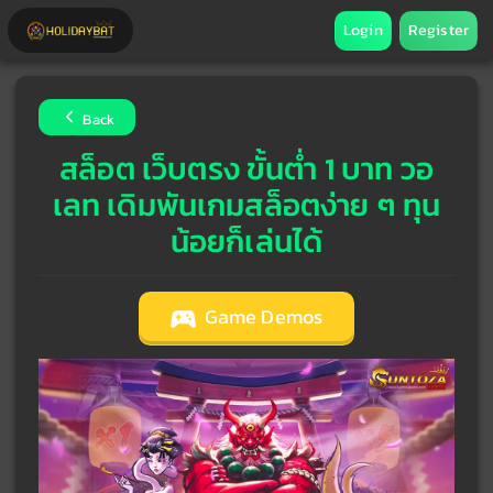
Login
Register
Back
สล็อต เว็บตรง ขั้นต่ำ 1 บาท วอ
เลท เดิมพันเกมสล็อตง่าย ๆ ทุน
น้อยก็เล่นได้
Game Demos