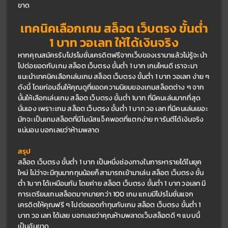
ขาด
 เทคนิคเลือกเกม 
สล็อต เว็บตรง ขั้นต่ำ 
1 บาท วอเลท
 ให้ได้เงินจริง
หากคุณสมัครรับโปรโมชั่นเครดิตฟรีจากเว็บของเรามาแล้วไม่รู้จะนำ
ไปต่อยอดกับเกม สล็อต เว็บตรง ขั้นต่ำ 1 บาท เกมไหนดี เราจะมา
แนะนำเทคนิคเลือกเล่นเกม 
สล็อต เว็บตรง ขั้นต่ำ 1 บาท วอเลท
 ง่าย ๆ 
ดังนี้ โดยก่อนอื่นให้คุณดูที่ยอดความนิยมของเกมสล็อตต่าง ๆ จาก
นั้นให้เลือกเล่นเกม 
สล็อต เว็บตรง ขั้นต่ำ 1บาท
 ที่มีคนเล่นมากที่สุด
นั่นเอง เพราะเกม 
สล็อต เว็บตรง ขั้นต่ำ 1 บาท วอ เลท 
ที่มีคนเล่นเยอะ
มักจะเป็นเกมสล็อตที่มีโบนัสแจ็คพอตที่แตกง่าย การันตีได้เงินจริง
แน่นอน บอกเลยว่าห้ามพลาด
สรุป
สล็อต เว็บตรง ขั้นต่ำ 1 บาท เป็นหนึ่งช่องทางในการหารายได้ในยุค
ใหม่ ไม่ว่าจะมีทุนมากทุนน้อยก็สามารถเข้ามาเล่น 
สล็อต เว็บตรง ขั้น
ต่ำ 1บาท
 ได้เหมือนกัน โดยค่าย 
สล็อต เว็บตรง ขั้นต่ำ 1 บาท วอเลท
 มี
การเตรียมเกมสล็อตมากมายกว่า 100 เกม แถมมีโปรโมชั่นแจก
เครดิตให้คุณฟรี ๆ ไปต่อยอดทำทุนกับเกม 
สล็อต เว็บตรง ขั้นต่ำ 1 
บาท วอ เลท 
ได้เลย บอกเลยว่าคุณห้ามพลาดเว็บสล็อตดี ๆ แบบนี้
เป็นอันขาด