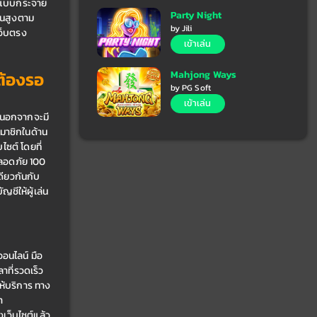
กันแบบกระจาย
Party Night
นสูงตาม 
by Jili
ว็บตรง 
เข้าเล่น
Mahjong Ways
่ต้องรอ
by PG Soft
เข้าเล่น
ต นอกจากจะมี
มาชิกในด้าน
ซต์ โดยที่
ลอดภัย 100 
ดียวกันกับ
ชีให้ผู้เล่น
ออนไลน์ มือ
ที่รวดเร็ว 
ให้บริการ ทาง
 
ว็บไซต์แล้ว 