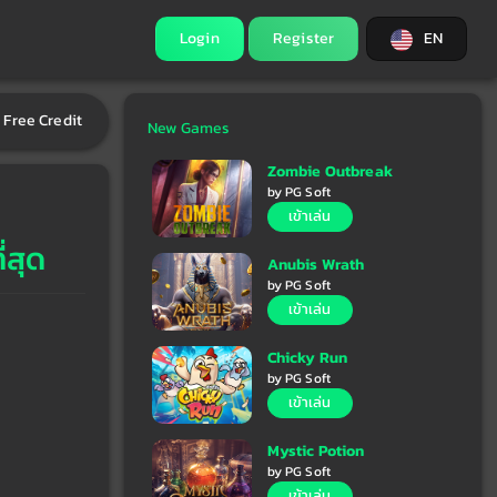
Login
Register
EN
Free Credit
New Games
Zombie Outbreak
by PG Soft
เข้าเล่น
่สุด
Anubis Wrath
by PG Soft
เข้าเล่น
Chicky Run
by PG Soft
เข้าเล่น
Mystic Potion
by PG Soft
เข้าเล่น