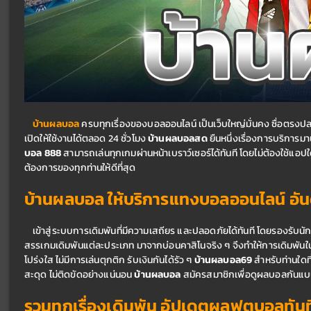
บ้านผลบอล
ครบทุกเรื่องของบอลออนไลน์ เป็นเว็บใหญ่มั่นคง ซื่อตรงปลอดภ
เปิดให้ใช้งานได้ตลอด 24 ชั่วโมง 
บ้านผลบอลสด 
ยืนหนึ่งเรื่องการบริการม
บอล 888 
สามารถเล่นทุกเกมผ่านหน้าเบราว์เซอร์ได้ทันที โดยไม่ต้องใช้แอ
ต้องการของทุกท่านให้ดีที่สุด
บ้านผลบอล ให้บริการ
แทงบอลออนไลน์ อันดั
เข้าสู่ระบบการเดิมพันที่มีความเสถียร และปลอดภัยได้ทันที โดยรองรับน
สรรเกมเดิมพันแต่ละประเภท มาจากบ่อนคาสิโนจริง ๆ จึงทำให้การเดิมพันใน
โปร่งใส ไม่มีการเล่นตุกติก รับเงินกันได้รัว ๆ 
บ้านผลบอล69 
สำหรับท่านใดท
สะดุด ไม่ติดขัดอย่างแน่นอน 
บ้านผลบอล 
สมัครสมาชิกเพื่อดูผลบอลกันแบบสด
รวมทุกเรื่องเดิมพัน
อัปเดตผลฟุตบอลทันทีห