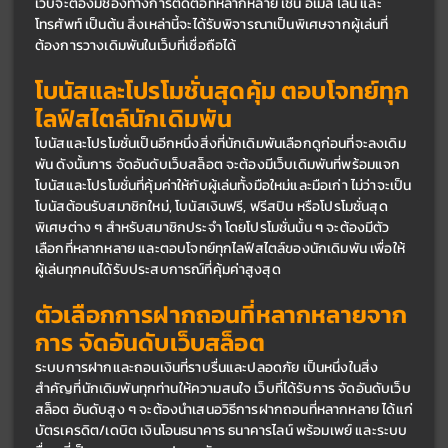
เว็บจะต้องมีช่องทางการติดต่อที่หลากหลาย เช่น อีเมล ไลน์ และ
โทรศัพท์ เป็นต้น สิ่งเหล่านี้จะได้รับพิจารณาเป็นพิเศษจากผู้เล่นที่
ต้องการวางเดิมพันในเว็บที่เชื่อถือได้
โบนัสและโปรโมชั่นสุดคุ้ม ตอบโจทย์ทุก
ไลฟ์สไตล์นักเดิมพัน
โบนัสและโปรโมชั่นเป็นอีกหนึ่งสิ่งที่นักเดิมพันเลือกดูก่อนที่จะลงเดิม
พัน ดังนั้นการ จัดอันดับเว็บสล็อต จะต้องมีเว็บเดิมพันที่พร้อมแจก
โบนัสและโปรโมชั่นที่คุ้มค่าให้กับผู้เล่นทั้งมือใหม่และมือเก่า ไม่ว่าจะเป็น 
โบนัสต้อนรับสมาชิกใหม่, โบนัสเงินฟรี, ฟรีสปิน หรือโปรโมชั่นสุด
พิเศษต่าง ๆ สำหรับสมาชิกประจำ โดยโปรโมชั่นนั้น ๆ จะต้องมีตัว
เลือกที่หลากหลาย และตอบโจทย์ทุกไลฟ์สไตล์ของนักเดิมพัน เพื่อให้
ผู้เล่นทุกคนได้รับประสบการณ์ที่คุ้มค่าสูงสุด
ตัวเลือกการฝากถอนที่หลากหลายจาก
การ จัดอันดับเว็บสล็อต
ระบบการฝากและถอนเงินที่ราบรื่นและปลอดภัย เป็นหนึ่งในสิ่ง
สำคัญที่นักเดิมพันทุกท่านให้ความสนใจ เว็บที่ได้รับการ จัดอันดับเว็บ
สล็อต อันดับสูง ๆ จะต้องนำเสนอวิธีการฝากถอนที่หลากหลาย ได้แก่ 
บัตรเครดิต/เดบิต เงินโอนธนาคาร ธนาคารไลน์ พร้อมเพย์ และระบบ