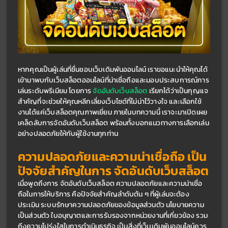
หากคุณเป็นผู้เล่นที่ชื่นชอบเว็บเดิมพันออนไลน์ เราขอแนะนำให้คุณได้
เข้ามาพบกับเว็บสล็อตออนไลน์ที่น่าเชื่อถือและมอบประสบการณ์การ
เล่นระดับพรีเมียม โดยการ 
จัดอันดับเว็บสล็อต
 เรียกได้ว่าเป็นกุญแจ
สำคัญที่จะช่วยให้คุณหลีกเลี่ยงเว็บไซต์ที่ไม่น่าไว้วางใจ และเลือกใช้
งานได้แค่เว็บสล็อตคุณภาพเยี่ยม ภายในบทความนี้ เราจะมาเปิดเผย
เคล็ดลับการจัดอันดับเว็บสล็อต พร้อมทั้งบอกแนวทางการเลือกเล่น
อย่างปลอดภัยให้กับผู้ใช้งานทุกท่าน
ความปลอดภัยและความน่าเชื่อถือ เป็น
ปัจจัยสำคัญในการ จัดอันดับเว็บสล็อต
เมื่อพูดถึงการ จัดอันดับเว็บสล็อต ความปลอดภัยและความน่าเชื่อ
ถือในการให้บริการ คือปัจจัยสำคัญลำดับต้น ๆ ที่ผู้เล่นจะต้อง
ประเมิน ระบบรักษาความปลอดภัยของข้อมูลส่วนตัว นโยบายความ
เป็นส่วนตัว ใบอนุญาตและการรับรองจากหน่วยงานที่เกี่ยวข้อง รวม
ถึงความโปร่งใสในการดำเนินธุรกิจ เป็นสิ่งที่เว็บเดิมพันออนไลน์ควร