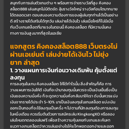
สนุกกับการเล่นตัวเกมต่าง ๆ พร้อมการจ่ายรางวัลที่สูง คิงคอง
สล็อต888 เล่นสนุกไม่มีติดขัด ลุ้นรางวัลใหญ่ รางวัลก้อนโตมากมาย 
ได้ตลอดเวลา ตอบสนองความต้องการของผู้เล่นทุกท่านได้เป็นอย่าง
ดี สร้างรายได้เสริมได้ทุกวัน เล่นง่ายได้เงินไว เล่นเมื่อไหร่ก็ไม่มีเบื่อ 
กับเว็บเกมสล็อตที่มาแรงในตอนนี้ คิงคองสล็อต ที่มีความมั่นคง
ทางการเงินสูงมากที่สุดในเอเชีย
แจกสูตร คิงคองสล็อต888 เว็บตรงไม่
ผ่านเอเย่นต์ เล่นง่ายได้เงินไว ไม่ยุ่ง
ยาก ล่าสุด
1. วางแผนการเงินก่อนวางเดิมพัน คุ้มตั้งแต่
ลงทุน
การลงทุนในเกม คิงคองสล็อต ให้ได้กำไรนั้น สิ่งสำคัญก็คือ การ
วางแผนการเงินให้ดี เงินที่จะนำมาลงทุนนั้นควรจะเป็นเงินเย็นซึ่งเป็น
เงินของความมั่งคั่ง ก็จะดูดความมั่งคั่งกลับมาให้เรา ดังนั้นควรแบ่ง
เงินจากรายได้ประจำ 5-10% มาเป็นเงินลงทุนในเกมสล็อต แบ่งเงิน
ออกเป็นกองที่จะใช้ลงทุนเป็นครั้ง ๆ ไปตามที่นักลงทุนต้องการลงทุน
ในหนึ่งเดือน ควรเริ่มต้นด้วยการสมัครเล่น KingkongXO หรือลอง
เล่นโหมดทดลองเล่นฟรี เพื่อสร้างความคุ้นเคยกับเกมและค้นหา
แนวทางเกมสล็อตว่าควรเล่นอย่างไรให้แจ็กพอตออกง่ายและออก