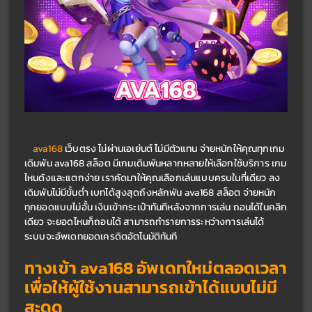
ava168
เว็บตรง ไม่ผ่านเอเย่นต์ ไม่มีตัวแทน จ่ายหนักให้คุณทุกเกม
เดิมพัน 
ava168 สล็อต 
มีเกมเดิมพันหลากหลายให้เลือกใช้บริการ เกม
ไหนดังและแตกง่าย เราคัดมาให้คุณเลือกเล่นแบบครบในที่เดียว ลง
เดิมพันไม่มีขั้นต่ำ เบทได้สูงสุดถึงหลักพัน 
ava168 สล็อต 
จ่ายหนัก
ทุกยอดแบบไม่อั้น เงินเข้ากระเป๋าทันทีหลังจากการเล่น ถอนได้ในคลิก
เดียว จะยอดไหนก็ถอนได้ สามารถทำรายการระหว่างการเล่นได้ 
ระบบจะอัพเดทยอดเครดิตอัตโนมัติทันที 
ทางเข้า ava168 อัพเดทใหม่ตลอดเวลา 
เพื่อให้ผู้ใช้งานสามารถเข้าได้แบบไม่มี
สะดุด