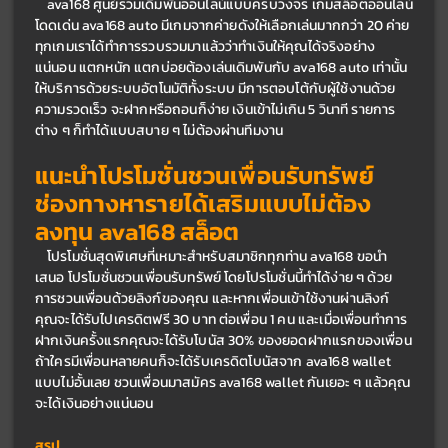
	ava168 ศูนย์รวมเดิมพันออนไลน์แบบครบวงจร เกมสล็อตออนไลน์
โดดเด่น ava168 auto มีเกมจากค่ายดังให้เลือกเล่นมากกว่า 20 ค่าย 
ทุกเกมเราได้ทำการรวบรวมมาแล้วว่าทำเงินให้คุณได้จริงอย่าง
แน่นอน แตกหนัก แตกบ่อยต้องเล่นเดิมพันกับ ava168 auto เท่านั้น 
ให้บริการด้วยระบบอัตโนมัติทั้งระบบ มีการตอบโต้กับผู้ใช้งานด้วย
ความรวดเร็ว จะฝากหรือถอนก็ง่าย เงินเข้าไม่เกิน 5 วินาที รายการ
ต่าง ๆ ก็ทำได้แบบสบาย ๆ ไม่ต้องผ่านทีมงาน
แนะนำโปรโมชั่นชวนเพื่อนรับทรัพย์ 
ช่องทางหารายได้เสริมแบบไม่ต้อง
ลงทุน ava168 สล็อต
	โปรโมชั่นสุดพิเศษที่เหมาะสำหรับสมาชิกทุกท่าน ava168 ขอนำ
เสนอ โปรโมชั่นชวนเพื่อนรับทรัพย์ โดยโปรโมชั่นนี้ทำได้ง่าย ๆ ด้วย
การชวนเพื่อนด้วยลิงก์ของคุณ และหากเพื่อนเข้าใช้งานผ่านลิงก์ 
คุณจะได้รับไปเครดิตฟรี 30 บาท ต่อเพื่อน 1 คน และเมื่อเพื่อนทำการ
ฝากเงินครั้งแรกคุณจะได้รับโบนัส 30% ของยอดฝากแรกของเพื่อน 
ถ้าใครมีเพื่อนหลายคนก็จะได้รับเครดิตโบนัสจาก ava168 wallet 
แบบไม่อั้นเลย ชวนเพื่อนมาสมัคร ava168 wallet กันเยอะ ๆ แล้วคุณ
จะได้เงินอย่างแน่นอน
สรุป