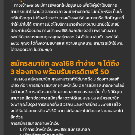
	ทางเข้าava168
 มีการอัพเดทใหม่อยู่เสมอ เพื่อให้ผู้เข้าใช้บริการ
สามารถเข้าใช้งานได้ตลอดเวลา จะเข้าผ่านมือถือ โน้ตบุ๊กหรือแท็บเล็
ตก็ไม่มีสะดุด ไม่ต้องกังวลว่า 
ทางเข้าava168 
จะหายหรือเกิดปัญหาที่
ทำให้เข้าไม่ได้ จากการเปิดให้บริการมาอย่างยาวนาน เรายังไม่เคยมี
ปัญหาในเรื่องของ 
ทางเข้าava168
 ลิงก์เสีย จอดำ เพราะทีมงาน 
ava168 ของเรา
คอยดูแลคุณอยู่ตลอด 24 ชั่วโมง เล่นกับ 
ava168 
auto 
คุณจะได้ทั้งความสบายและความสนุกสนาน สามารถเข้าใช้งาน
ได้ตลอดเวลา ไม่มีวันหยุด
สมัครสมาชิก ava168 ทำง่าย ๆ ได้ถึง 
3 ช่องทาง พร้อมรับเครดิตฟรี 50 
	ava168 สมัครสมาชิก
 คุณสามารถทำได้มากถึง 3 ช่องทางเลยที
เดียว คือ 1.การสมัครสมาชิกผ่านหน้าเว็บ 2.การสมัครสมาชิกผ่านไลน์
ไอดี และ 3.การสมัครสมาชิกผ่านคอลเซนเตอร์ของเว็บ ทั้ง 3 วิธีคุณ
สามารถเลือกช่องทางสมัครที่สะดวกได้เลย 
ava168 สมัครสมาชิก 
จะพาคุณไปดูวิธีการสมัครทั้ง 3 วิธีกัน และหากสมัคร 
ava168 
เสร็จ
จะได้รับไปเลยเครดิตฟรี 50 บาท ไม่ต้องฝากไม่ต้องแชร์ ถอนออกได้
อีกด้วย
การสมัครสมาชิกผ่านหน้าเว็บ
ทำการเข้าหน้าเว็บ 
ava168 สมัครสมาชิก