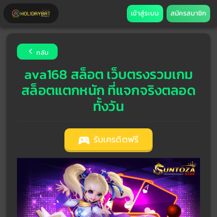
เข้าสู่ระบบ
สมัครสมาชิก
กลับ
ava168 สล็อต เว็บตรงรวมเกม
สล็อตแตกหนัก ที่แจกจริงตลอด
ทั้งวัน
รับเครดิตฟรี