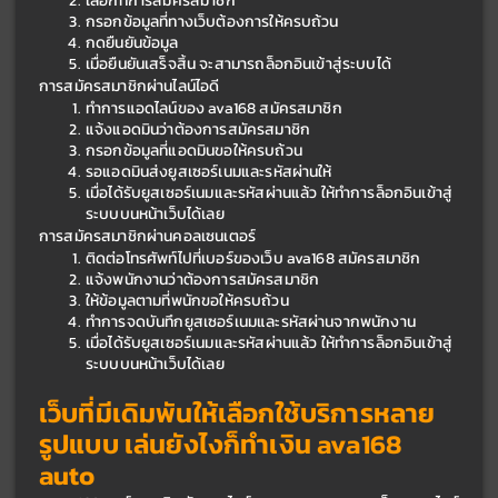
เลือกที่การสมัครสมาชิก 
กรอกข้อมูลที่ทางเว็บต้องการให้ครบถ้วน
กดยืนยันข้อมูล 
เมื่อยืนยันเสร็จสิ้น จะสามารถล็อกอินเข้าสู่ระบบได้
การสมัครสมาชิกผ่านไลน์ไอดี
ทำการแอดไลน์ของ 
ava168 สมัครสมาชิก
แจ้งแอดมินว่าต้องการสมัครสมาชิก
กรอกข้อมูลที่แอดมินขอให้ครบถ้วน
รอแอดมินส่งยูสเซอร์เนมและรหัสผ่านให้
เมื่อได้รับยูสเซอร์เนมและรหัสผ่านแล้ว ให้ทำการล็อกอินเข้าสู่
ระบบบนหน้าเว็บได้เลย
การสมัครสมาชิกผ่านคอลเซนเตอร์
ติดต่อโทรศัพท์ไปที่เบอร์ของเว็บ 
ava168 สมัครสมาชิก
แจ้งพนักงานว่าต้องการสมัครสมาชิก
ให้ข้อมูลตามที่พนักขอให้ครบถ้วน
ทำการจดบันทึกยูสเซอร์เนมและรหัสผ่านจากพนักงาน
เมื่อได้รับยูสเซอร์เนมและรหัสผ่านแล้ว ให้ทำการล็อกอินเข้าสู่
ระบบบนหน้าเว็บได้เลย
เว็บที่มีเดิมพันให้เลือกใช้บริการหลาย
รูปแบบ เล่นยังไงก็ทำเงิน ava168 
auto