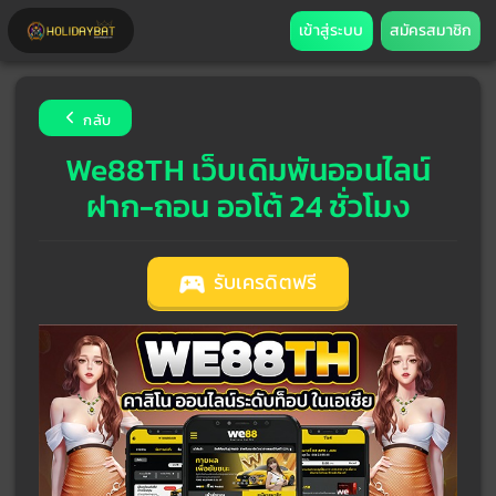
เข้าสู่ระบบ
สมัครสมาชิก
กลับ
We88TH เว็บเดิมพันออนไลน์
ฝาก-ถอน ออโต้ 24 ชั่วโมง
รับเครดิตฟรี