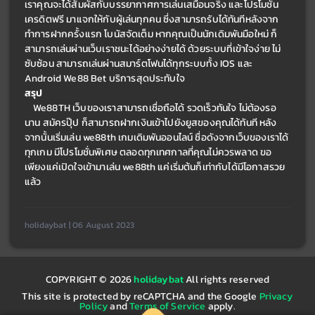
เราคุณจะได้สัมผัสกับบรรยากาศการเล่นเสมือนจริง และโปรโมชั่น 
เครดิตฟรี มาแจกให้กับผู้เล่นทุกคน ซึ่งสามารถรับได้ทันทีหลังจาก
ทำการฝากครั้งแรก โบนัสจัดเต็ม หากคุณเป็นนักเดิมพันมือใหม่ ก็
สามารถเล่นผ่านเว็บเราชนะได้อย่างง่ายได้ ด้วยระบบที่เข้าใจง่าย ไม่
ซับซ้อน สามารถเล่นผ่านสมาร์ตโฟนได้ทุกระบบทั้ง IOS และ 
Android We88 Bet บริการสุดประทับใจ
สรุป
	We88TH เว็บของเราสามารถเชื่อถือได้ รวดเร็วทันใจ ไม่ต้องรอ
นาน สมัครปุ๊ป ก็สามารถฝากเงินเข้าไปยังยูสของคุณได้ทันที หลัง
จากนั้นเริ่มเล่น we88th เกมเดิมพันออนไลน์ ชื่อดังจากเว็บของเราได้
ทุกเกม มีโปรโมชั่นพิเศษ ตลอดทุกเทศกาลที่คุณไม่ควรพลาด ขอ
เพียงแค่เปิดใจเข้ามาเล่น we88th แค่เริ่มต้นก็เท่ากับได้มีโอกาสรวย
แล้ว
holidaybat | 06 August 2023
COPYRIGHT © 2026
holidaybat
All rights reserved
This site is protected by reCAPTCHA and the Google
Privacy
Policy
and
Terms of Service
apply.