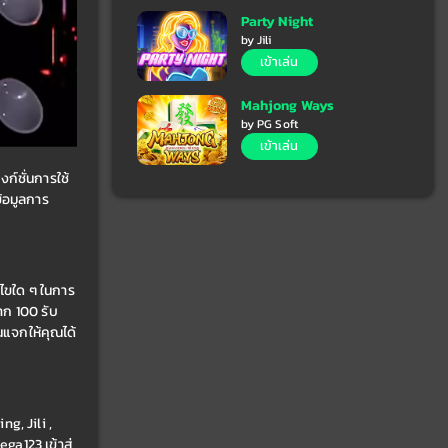
Party Night
by Jili
เข้าเล่น
Mahjong Ways
by PG Soft
เข้าเล่น
ก์ชั่นการใช้
ข้อมูลการ
ก 100 รับ 
่นแจกให้คุณได้
a123 เข้าสู่