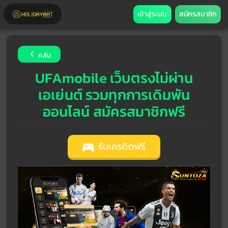
เข้าสู่ระบบ
สมัครสมาชิก
กลับ
UFAmobile เว็บตรงไม่ผ่าน
เอเย่นต์ รวมทุกการเดิมพัน
ออนไลน์ สมัครสมาชิกฟรี
รับเครดิตฟรี