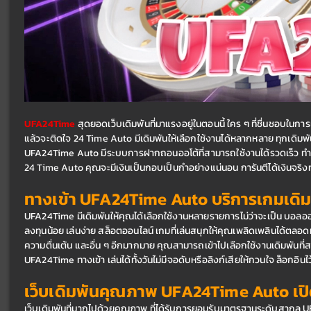
UFA24Time 
สุดยอดเว็บเดิมพันที่มาแรงอยู่ในตอนนี้ ใคร ๆ ที่ชื่นชอบในก
UFA24Time Auto
 มีระบบการฝากถอนออโต้ที่สามารถใช้งานได้รวดเร็ว ทำราย
24 Time Auto คุณจะมีเงินเป็นกอบเป็นกำอย่างแน่นอน การันตีได้เงินจริงทุ
ทางเข้า UFA24Time Auto บริการเกมเดิมพัน
UFA24Time มีเดิมพันให้คุณได้เลือกใช้งานหลายรายการไม่ว่าจะเป็น บอลออนไ
ลงทุนน้อย เล่นง่าย สล็อตออนไลน์ เกมที่เล่นสนุกให้คุณเพลิดเพลินได้ตลอ
ความตื่นเต้น และอื่น ๆ อีกมากมาย คุณสามารถเข้าไปเลือกใช้งานเดิมพันที่ส
UFA24Time ทางเข้า เล่นได้ทั้งวันไม่มีจอดับหรือลิงก์เสียให้กวนใจ ล็อกอิน
เว็บเดิมพันคุณภาพ UFA24Time Auto เปิดใ
เว็บเดิมพันที่มากไปด้วยคุณภาพ ที่ได้รับการยอมรับมาตรฐานระดับสากล UF