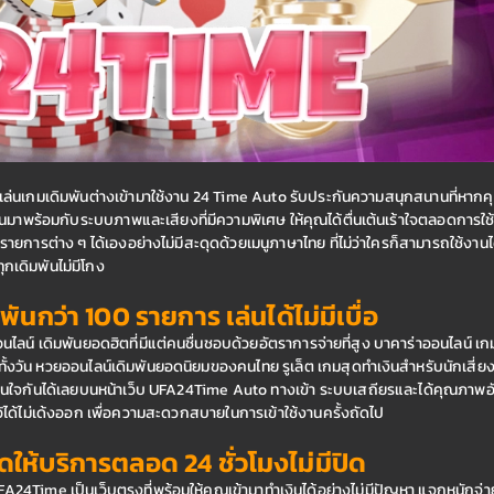
ารเล่นเกมเดิมพันต่างเข้ามาใช้งาน 24 Time Auto รับประกันความสนุกสนานที่หากคุ
การต่าง ๆ ได้เองอย่างไม่มีสะดุดด้วยเมนูภาษาไทย ที่ไม่ว่าใครก็สามารถใช้งานได้ 
กเดิมพันไม่มีโกง 
กว่า 100 รายการ เล่นได้ไม่มีเบื่อ
ลน์ เดิมพันยอดฮิตที่มีแต่คนชื่นชอบด้วยอัตราการจ่ายที่สูง บาคาร่าออนไลน์ เกม
ดทั้งวัน หวยออนไลน์เดิมพันยอดนิยมของคนไทย รูเล็ต เกมสุดทำเงินสำหรับนักเสี่ย
นใจกันได้เลยบนหน้าเว็บ 
UFA24Time Auto 
ทางเข้า ระบบเสถียรและได้คุณภาพอัน
ไว้ได้ไม่เด้งออก เพื่อความสะดวกสบายในการเข้าใช้งานครั้งถัดไป
ห้บริการตลอด 24 ชั่วโมงไม่มีปิด
A24Time เป็นเว็บตรงที่พร้อมให้คุณเข้ามาทำเงินได้อย่างไม่มีปัญหา แจกหนักจ่