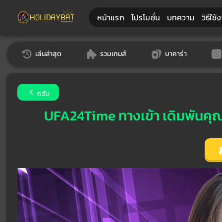
หน้าแรก
โปรโมชั่น
บทความ
วิธีใช้
เล่นล่าสุด
รวมเกมส์
บาคาร่า
กลับ
UFA24Time ทางเข้า เดิมพันคุณ