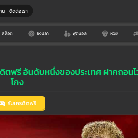
งาน
ติดต่อเรา
สล็อต
ยิงปลา
ฟุตบอล
หวย
ดิตฟรี อันดับหนึ่งของประเทศ ฝากถอนไว 
โกง
รับเครดิตฟรี