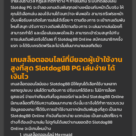
จ่ายเงินรางวัล กฎและกติกาต่าง ๆ ภายในเกม ระบบทดลองเล่น 
Slotdog PG
 จะจำลองเกมเดิมพันทุกอย่างเหมือนกับหน้าเว็บจริง ให้
คุณได้เลือกเล่น ลองใช้งานได้จนกว่าจะพึงพอใจ สามารถรีเฟรชหน้า
เว็บเพื่อรับเครดิตในการเล่นได้เรื่อย ๆ ตามต้องการ จะเข้าเกมเดิมพัน
ไหนก็สนุก ปรับการวางเดิมพันได้ตามต้องการ จะเล่นมากเล่นน้อยก็
สามารถทำได้ และเมื่อเล่นจนพอใจแล้ว สามารถเข้าร่วมสนุกไปกับ
การเล่นเดิมพันจริงได้เลย ที่ 
Slotdog88 Online
 สมัครสมาชิกครั้ง
แรก จะได้รับเครดิตฟรีและโปรโมชั่นมากมายเลยทีเดียว
เกมสล็อตออนไลน์ที่มียอดผู้เข้าใช้งาน
สูงที่สุด 
Slotdog88 PG 
เล่นง่าย ได้
เงินไว
เกมสล็อตออนไลน์ของ 
Slotdog88
 มีให้คุณได้เลือกใช้งานหลาก
หลายรูปแบบ เล่นได้ตามต้องการ ปรับเบทได้อิสระ ไม่มีการล็อค
ยูสเซอร์ จ่ายเท่าเทียมกันทั้งยูสเซอร์เก่าและใหม่ 
Slotdog88 Online 
มีเกมสล็อตที่ได้รับความนิยมมากมาย ดังนั้น เราจึงได้ทำการรวบรวม
ข้อมูลของเกม ที่ได้รับการเข้าใช้งานจากนักเดิมพันสูงที่สุด เป็นเกม 
Slotdog88 Online 
ทำเงินที่แตกง่าย แตกบ่อย เป็นเกมฮิตที่ใคร ๆ 
ต่างก็ต้องเข้ามาเล่น ไปดูกันได้เลยว่าเกมยอดฮิต 
Slotdog88 
Online 
จะมีเกมไหนบ้าง
เกมสล็อตออนไลน์ Mermaid