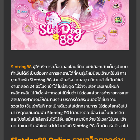
Slotdog88
ผู้ให้บริการสล็อตออนไลน์ที่มีเกมให้เลือกเล่นเต็มรูปแบบ 
ทำเงินได้ดี เป็นช่องทางการหารายได้ที่คนรุ่นใหม่นิยมเข้ามาใช้บริการ 
ทุกเดิมพัน 
Slotdog 88 
จ่ายเงินจริง เกมสนุก มีทางเข้าที่เปิดให้ใช้
งานตลอด 24 ชั่วโมง เข้าได้ไม่มีสะดุด ไม่ว่าจะเลือกเล่นเกมไหนก็
เพลิดเพลินไม่มีเบื่อ ฝากถอนไม่มีขั้นต่ำ ไม่ต้องแจ้งการทำรายการและ
สลิปการฝากเงินให้กับทีมงาน บริการด้วยระบบออโต้ที่มีความ
รวดเร็ว เงินเข้าทันที กระเป๋าเดียวเล่นได้ทุกรายการ ไม่ต้องโยกเงินไป
มา ให้คุณเล่นเดิมพัน 
Slotdog PG 
ได้อย่างต่อเนื่อง ในเว็บมีเครดิต
และโปรโมชั่นให้เลือกรับได้ไม่อั้น สมัครสมาชิกง่าย ใช้เวลาไม่นาน เข้า
มาเล่นเกมเดิมพันใหม่ ๆ ไปด้วยกันที่ 
Slotdog PG 
เว็บดีการันตีรายได้
Slotdog88 Online 
รวมสล็อตทุกค่าย