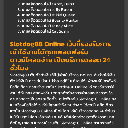
เกมสล็อตออนไลน์ Candy Burst
เกมสล็อตออนไลน์ Jelly Boom
เกมสล็อตออนไลน์ Bikini Queen
เกมสล็อตออนไลน์ Bounty Hunter
เกมสล็อตออนไลน์ Fancy Alice
เกมสล็อตออนไลน์ Cat Sushi
Slotdog88 Online 
เว็บที่รองรับการ
เข้าใช้งานได้ทุกแพลตฟอร์ม 
ดาวน์โหลดง่าย เปิดบริการตลอด 24 
ชั่วโมง
Slotdog88 
เว็บดังทำเงิน ที่มีผู้เข้าใช้บริการมากมาย เล่นง่ายได้เงิน
เร็ว ใช้เงินในการเล่นน้อย ไม่ว่าจะอยู่ที่ไหนก็เล่นได้ เพียงแค่มีโทรศัพท์
มือถือ ก็สามารถเข้าสนุกกับ 
Slotdog88 Online 
ได้ รองรับการใช้
งานได้กับทุกแพลตฟอร์ม หากลูกค้าต้องการเข้าเล่นอย่างรวดเร็ว 
สามารถดาวน์โหลดและติดตั้งแอปพลิเคชัน 
Slotdog88 Online 
ลง
ในเครื่องมือถือได้ จะทำให้คุณเข้าถึงเกมต่าง ๆ ได้ง่ายในคลิกเดียว
เท่านั้น 
Slotdog88 Online 
เปิดให้คุณได้ใช้บริการตลอด 24 ชั่วโมง 
ไม่มีวันหยุด ให้คุณเลือกเล่นเกมเดิมพันได้ทุกช่วงเวลาที่สะดวก หาก
ติดปัญหาใด ๆ ในการใช้งานเว็บ 
Slotdog88 Online 
สามารถแจ้ง