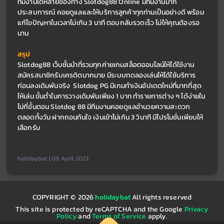
ทีมงานได้หลายช่องทาง 
Slotdog88 Online 
มีทีมงานมาก
ประสบการณ์ คอยดูแลและให้บริการลูกค้าทุกท่านเป็นอย่างดี พร้อม
แก้ไขปัญหาในเวลาไม่เกิน 3 นาที ตอบกลับรวดเร็ว ไม่ให้คุณต้องรอ
นาน
สรุป
Slotdog88 เว็บชั้นนำที่รวมทุกค่ายเกมสล็อตออนไลน์ให้ได้ใช้งาน 
สมัครสมาชิกรับเครดิตมากมาย มีระบบทดลองเล่นให้ได้ใช้บริการ
ก่อนลงเดิมพันจริง 
Slotdog PG มีเกมทำเงินอัปเดตใหม่ที่มากที่สุด
ให้เล่น ขั้นต่ำในการวางเดิมพันเพียง 1 บาท ทำรายการต่าง ๆ ได้ง่ายใน
ไม่กี่ขั้นตอน Slotdog 88 มีทีมงานคอยดูแลอำนวยความสะดวก
ตลอดทั้งวัน ฝากถอนทันใจ เงินเข้าไม่เกิน 3 วินาที มีโปรโมชั่นเพียบให้
เลือกรับ
holidaybat | 09 April 2023
COPYRIGHT © 2026
holidaybat
All rights reserved
This site is protected by reCAPTCHA and the Google
Privacy
Policy
and
Terms of Service
apply.