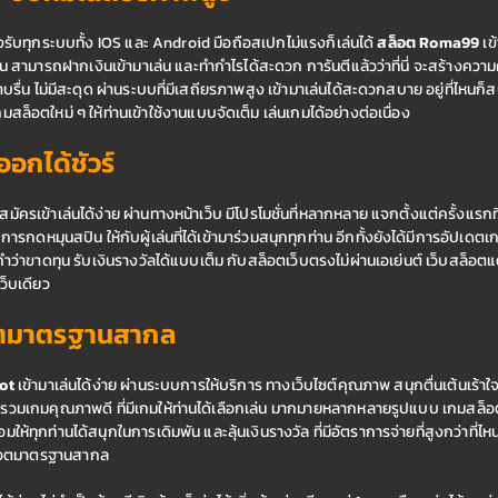
รองรับทุกระบบทั้ง IOS และ Android มือถือสเปกไม่แรงก็เล่นได้ 
สล็อต Roma99 
เข
มารถฝากเงินเข้ามาเล่น และทำกำไรได้สะดวก การันตีแล้วว่าที่นี่ จะสร้างความคุ้
างราบรื่น ไม่มีสะดุด ผ่านระบบที่มีเสถียรภาพสูง เข้ามาเล่นได้สะดวกสบาย อยู่ที่ไหนก็
กมสล็อตใหม่ ๆ ให้ท่านเข้าใช้งานแบบจัดเต็ม เล่นเกมได้อย่างต่อเนื่อง
อกได้ชัวร์
มัครเข้าเล่นได้ง่าย ผ่านทางหน้าเว็บ มีโปรโมชั่นที่หลากหลาย แจกตั้งแต่ครั้งแรกที
การกดหมุนสปิน ให้กับผู้เล่นที่ได้เข้ามาร่วมสนุกทุกท่าน อีกทั้งยังได้มีการอัปเดตเก
คำว่าขาดทุน รับเงินรางวัลได้แบบเต็ม กับสล็อตเว็บตรงไม่ผ่านเอเย่นต์ เว็บสล็อตแต
็บเดียว 
็อตมาตรฐานสากล
ot 
เข้ามาเล่นได้ง่าย ผ่านระบบการให้บริการ ทางเว็บไซต์คุณภาพ สนุกตื่นเต้นเร้าใ
์รวมเกมคุณภาพดี ที่มีเกมให้ท่านได้เลือกเล่น มากมายหลากหลายรูปแบบ เกมสล็อตที่
อมให้ทุกท่านได้สนุกในการเดิมพัน และลุ้นเงินรางวัล ที่มีอัตราการจ่ายที่สูงกว่าที่ไหน 
บสล็อตมาตรฐานสากล