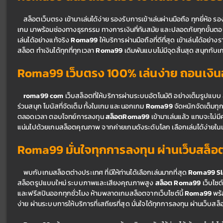
สล็อตเว็บตรง เข้ามาเล่นได้ง่าย รองรับการเข้าเล่นผ่านมือถือ ทุกยี่ห้อ 
เกม มาพร้อมช่องทางธุรกรรม ทางการเงินที่ทันสมัย และปลอดภัยทุกขั้นตอน สา
เล่นได้อย่างแท้จริง 
Roma99 
ให้บริการผ่านมือถือที่ดีที่สุด เข้าเล่นได้อย่
สล็อต ทำเงินได้ทุกที่ทุกเวลา 
Roma99
เดิมพันแบบไม่มีจุดสิ้นสุด สนุกกับเ
Roma99 เว็บตรง 100% เล่นง่าย ถอนเงินอ
	roma99 com 
เว็บสล็อตที่ให้บริการผ่านระบบอัตโนมัติ อย่างเต็มรูปแบบ ส
ร่วมสนุก โบนัสที่จัดเต็ม ทั้งในเกม และนอกเกม 
Roma99 
จัดหนักจัดเต็มทุก
ตลอดเวลา ตอบโจทย์การลงทุน 
สล็อตRoma99 
เข้ามาเล่นแล้ว แทบจะไม่มี
แน่นไปด้วยเกมสล็อตคุณภาพ จากค่ายเกมดังระดับโลก เลือกเล่นได้ง่ายในเว
Roma99 มั่นใจทุกการลงทุน ผ่านเว็บสล
	พบกับเกมสล็อตต่างประเทศ ที่มีให้ท่านได้เลือกเล่นมากที่สุด 
Roma99 Sl
สล็อตรูปแบบใหม่ ระบบภาพและเสียงคุณภาพสูง 
สล็อต Roma99 
เว็บไซต
และฟรีสปินออกทุกชั่วโมง ห้ามพลาดเกมสล็อตจากเว็บไซต์นี้ 
Roma99 
พร้
ง่าย ผ่านระบบการให้บริการที่เสถียรที่สุด มั่นใจได้ทุกการลงทุน ผ่านเว็