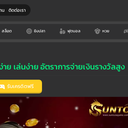
งาน
ติดต่อเรา
สล็อต
ยิงปลา
ฟุตบอล
หวย
 เล่นง่าย อัตราการจ่ายเงินรางวัลสูง
รับเครดิตฟรี