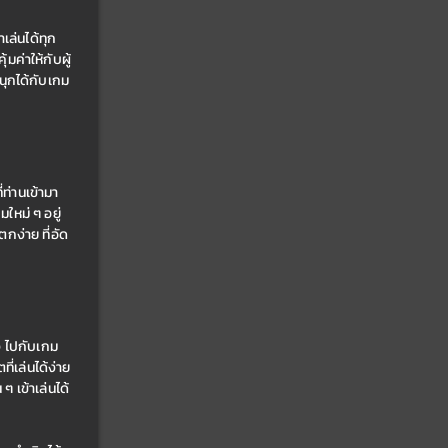
้าเล่นได้ทุก
มค่าให้กับผู้
สนุกได้กับเกม
่ท่านเข้ามา
มใหม่ ๆ อยู่
กง่าย ที่อัด
จ ไปกับเกม
เล่นได้ง่าย 
ๆ เข้าเล่นได้