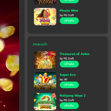
Pinata Wins
by PG Soft
เข้าเล่น
เกมแนะนำ
Treasures of Aztec
by PG Soft
เข้าเล่น
Super Ace
by Jili
เข้าเล่น
Mahjong Ways 2
by PG Soft
เข้าเล่น