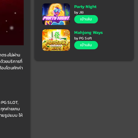
Party Night
by Jili
เข้าเล่น
Mahjong Ways
by PG Soft
เข้าเล่น
อกตรงไม่ผ่าน
้วยบริการที่
่ต้องโดนหักค่า
น PG SLOT, 
 ทุกค่ายเกม
ายรูปแบบ ให้