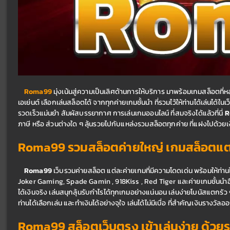
Roma99
มุ่งเน้นสู่ความเป็นเลิศด้านการให้บริการ มาพร้อมเกมสล็อตที
เอเย่นต์ เลือกเล่นสล็อตได้ จากทุกค่ายเกมชั้นนำ ที่รวมไว้ให้ท่านได้เล่นได้ในเว
รวดเร็วแม่นยำ สัมผัสบรรยากาศ การเล่นเกมออนไลน์ ที่สมจริงได้แล้วที่นี่ 
R
ภาษี หรือ ส่วนต่างใด ๆ ลุ้นรวยไปกับแหล่งรวมสล็อตทุกค่าย ที่แฝงไปด้วย
Roma99 รวมสล็อตค่ายใหญ่ เกมสล็อตแตก
	Roma99 
เว็บรวมค่ายสล็อต แต่ละค่ายเกมที่มีความโดดเด่น พร้อมให้ท่านได้
Joker Gaming, Spade Gamin , 918Kiss , Red Tiger และค่ายเกมชั้นนำอื
ได้เงินจริง เล่นสนุกลุ้นรับกำไรได้ทุกเกมอย่างแน่นอน
เล่นง่ายโบนัสแตกรัว 
ท่านได้เลือกเล่น และทำเงินได้อย่างจุใจ เล่นได้ไม่มีเบื่อ ที่สำคัญเงินรางวั
Roma99 
สล็อตเว็บตรง เข้าเล่นง่าย ด้วย