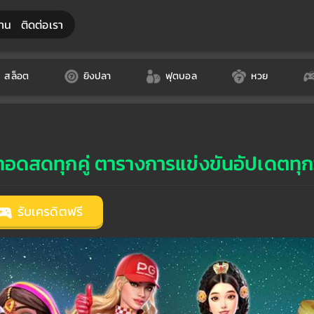
งาน
ติดต่อเรา
สล็อต
ยิงปลา
ฟุตบอล
หวย
ดสดทุกคู่ ตารางการแข่งขันอัปเดตทุก
รับเครดิตฟรี