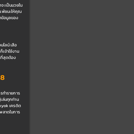
่าจะเป็นมวยใน
แพ้ชนะให้คุณ
ษาข้อมูลของ
นไลน์ เสือ
็เข้าใช้งาน 
ที่สุดต้อง
8 
งการทำรายการ
เล่นทุกท่าน
kyok เครดิต
ามพลาดในการ