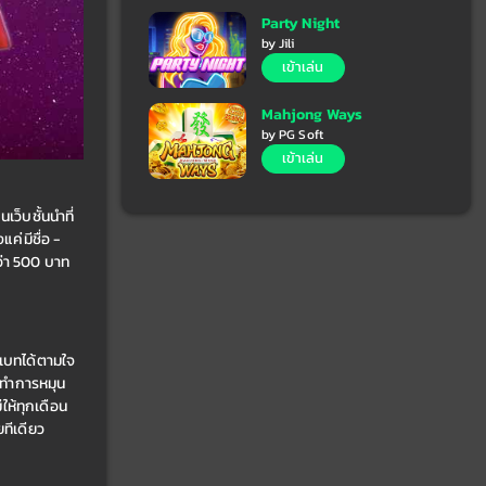
Party Night
by Jili
เข้าเล่น
Mahjong Ways
by PG Soft
เข้าเล่น
เว็บชั้นนำที่
่มีชื่อ - 
ว่า 500 บาท
ับเบทได้ตามใจ
ทำการหมุน
ให้ทุกเดือน
ทีเดียว