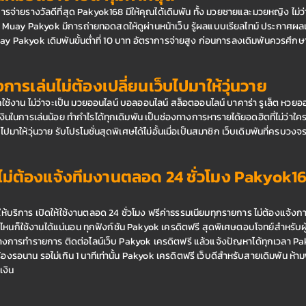
รจ่ายรางวัลดีที่สุด 
Pakyok168 
มีให้คุณได้เดิมพัน ทั้ง มวยชายและมวยหญิง ไม่ว
 
Muay Pakyok 
มีการถ่ายทอดสดให้ดูผ่านหน้าเว็บ รู้ผลแบบเรียลไทม์ ประกาศผล
ay Pakyok
 เดิมพันขั้นต่ำที่ 10 บาท อัตราการจ่ายสูง ก่อนการลงเดิมพันควรศึก
งการเล่นไม่ต้องเปลี่ยนเว็บไปมาให้วุ่นวาย
อกใช้งาน ไม่ว่าจะเป็น มวยออนไลน์ บอลออนไลน์ สล็อตออนไลน์ บาคาร่า รูเล็ต หวยออ
เงินในการเล่นน้อย ทำกำไรได้ทุกเดิมพัน เป็นช่องทางการหารายได้ยอดฮิตที่ไม่ว่าใครก
มาให้วุ่นวาย รับโปรโมชั่นสุดพิเศษได้ไม่อั้นเมื่อเป็นสมาชิก เว็บเดิมพันที่ครบวงจร
ไม่ต้องแจ้งทีมงานตลอด 24 ชั่วโมง 
Pakyok16
การให้บริการ เปิดให้ใช้งานตลอด 24 ชั่วโมง ฟรีค่าธรรมเนียมทุกรายการ ไม่ต้องแจ้
หนก็ใช้งานได้แน่นอน ทุกฟังก์ชัน 
Pakyok เครดิตฟรี 
สุดพิเศษตอบโจทย์สำหรับผู้
งการทำรายการ ติดต่อไลน์เว็บ 
Pakyok เครดิตฟรี
 แล้วแจ้งปัญหาได้ทุกเวลา 
Pa
อนาน รอไม่เกิน 1 นาทีเท่านั้น 
Pakyok เครดิตฟรี 
เว็บดีสำหรับสายเดิมพัน ห้
เงิน 