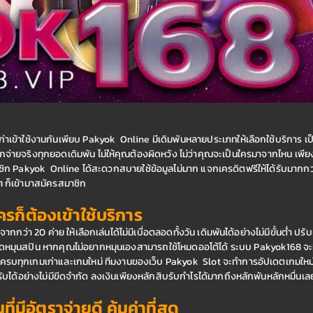
ก่าเข้าใช้งานกันเพียบ 
Pakyok  Online 
มีเดิมพันหลายประเภทให้เลือกใช้บริการ เป็น
จ่ายจริงทุกยอดเดิมพัน ไม่ให้คุณต้องผิดหวัง ไม่ว่าคุณจะเป็นใครมาจากไหน เพียงแค
ชิก 
Pakyok  Online 
ได้สะดวกสบายใช้ข้อมูลไม่มาก แจกเครดิตฟรีให้ได้รับมากก
 ๆ ก็เข้ามาสมัครสมาชิก
ครก็ต้องเข้าใช้บริการ
ว่า 20 ค่าย ให้เลือกเล่นได้ไม่มีเบื่อตลอดทั้งวัน เดิมพันได้อย่างไม่มีขั้นต่ำ ปร
รกดหมุนสปิน หากคุณไม่อยากหมุนเองสามารถใช้โหมดออโต้ได้ ระบบ 
Pakyok168 
จะ
ีครบทุกเกมเก่าและเกมใหม่ ทีมงานของเว็บ 
Pakyok  Slot
 จะทำการอัปเดตเกมใหม่
ได้อย่างไม่มีขีดจำกัด ลงเงินเพียงหลักสิบรับกำไรได้มากถึงหลักพันหลักหมื่นเลย
ที่มีอัตราจ่ายดี คุ้มค่าที่สุด