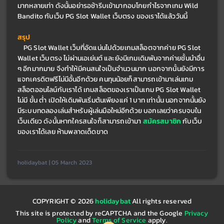
มากหลายเท่า ดังนั้นอย่ารอช้ารีบเข้ามากอบโกยกำไรจากเกม Wild 
Bandito กับเว็บ 
PG Slot Wallet เว็บตรง 
ของเราได้แล้ววันนี้
สรุป
PG Slot Wallet เว็บที่อัดแน่นไปด้วยเกมสล็อตจากค่าย 
PG Slot 
Wallet เว็บตรง 
ไม่ผ่านเอเย่นต์ และยังมีเกมเดิมพันจากค่ายชั้นนำอื่น 
ๆ อีกมากมาย จึงทำให้มีคนสนใจเป็นจำนวนมาก นอกจากนั้นยังมีการ
แจกเครดิตฟรีไม่มีอั้นอีกด้วย คนทุนน้อยก็สามารถเข้ามาเล่นเกม
สล็อตออนไลน์กับเราได้ เกมสล็อตของเราเป็นเกม 
PG Slot Wallet 
ไม่มี ขั้น ต่ํา เปิดให้เดิมพันเริ่มต้นเพียงแค่ 1 
บาท เท่านั้น นอกจากนั้นยัง
มีระบบทดลองเล่นสำหรับผู้เล่นมือใหม่อีกด้วย บอกเลยว่าครบจบใน
เว็บเดียว ดังนั้นหากใครสนใจก็สามารถเข้ามา 
สมัครสมาชิก
 กับเว็บ
ของเราได้เลย ห้ามพลาดเด็ดขาด
holidaybat | 05 March 2023
COPYRIGHT © 2026
holidaybat
All rights reserved
This site is protected by reCAPTCHA and the Google
Privacy
Policy
and
Terms of Service
apply.