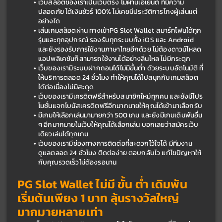
เว็บสล็อตของเราเป็นเว็บตรง ไม่ผ่านเอเย่นต์ ที่มีความ
ปลอดภัย ได้เงินชัวร์ 100% ไม่เคยมีประวัติการโกงผู้เล่นแต่
อย่างใด
เล่นเกมสล็อตผ่าน 
ทางเข้าPG Slot Wallet 
สมาร์ทโฟนได้ทุก
รุ่นและทุกอุปกรณ์ รองรับทุกระบบทั้ง iOS และ Android 
และยังรองรับการใช้งานภาษาไทยอีกด้วย ไม่ต้องดาวน์โหลด
แอปพลิเคชันก็สามารถใช้งานได้อย่างลื่นไหล ไม่มีกระตุก
เว็บของเรามีระบบฝากถอนได้ไม่มีขั้นต่ำ ด้วยระบบอัตโนมัติ ที่
ให้บริการตลอด 24 ชั่วโมง ทำให้คุณได้ไปสนุกกับเกมสล็อต
ได้ต่อเนื่องไม่มีสะดุด
เว็บของเรามีเครดิตฟรีสำหรับสมาชิกใหม่ทุกคน และยังมีโปร
โมชั่นแจกโบนัสเครดิตฟรีอีกมากมายให้คุณได้เข้ามาเลือกรับ
มีเกมให้เลือกเล่นมามายกว่า 500 เกม และยังมีเกมเดิมพันอื่น 
ๆ อีกมากมายในเว็บให้คุณได้เลือกเล่น บอกเลยว่าสมัครเว็บ
เดียวเล่นได้ทุกเกม
เว็บของเรามีช่องทางการติดต่อที่สะดวกไว้ใจได้ มีทีมงาน
ดูแลตลอด 24 ชั่วโมง ติดต่อง่าย ตอบกลับไว แก้ไขปัญหาให้
กับคุณรวดเร็วไม่ต้องรอนาน
PG Slot Wallet ไม่มี ขั้น ต่ํา เดิมพัน
เริ่มต้นเพียง 1 บาท ลุ้นรางวัลใหญ่
มากมายหลายเท่า